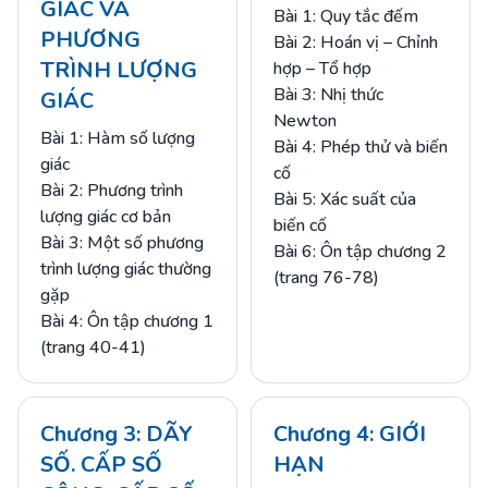
GIÁC VÀ
Bài 1: Quy tắc đếm
PHƯƠNG
Bài 2: Hoán vị – Chỉnh
TRÌNH LƯỢNG
hợp – Tổ hợp
Bài 3: Nhị thức
GIÁC
Newton
Bài 1: Hàm số lượng
Bài 4: Phép thử và biến
giác
cố
Bài 2: Phương trình
Bài 5: Xác suất của
lượng giác cơ bản
biến cố
Bài 3: Một số phương
Bài 6: Ôn tập chương 2
trình lượng giác thường
(trang 76-78)
gặp
Bài 4: Ôn tập chương 1
(trang 40-41)
Chương 3: DÃY
Chương 4: GIỚI
SỐ. CẤP SỐ
HẠN