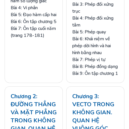
hàm số lượng giác
Bài 3: Phép đối xứng
Bài 4: Vi phân
trục
Bài 5: Đạo hàm cấp hai
Bài 4: Phép đối xứng
Bài 6: Ôn tập chương 5
tâm
Bài 7: Ôn tập cuối năm
Bài 5: Phép quay
(trang 178-181)
Bài 6: Khái niệm về
phép dời hình và hai
hình bằng nhau
Bài 7: Phép vị tự
Bài 8: Phép đồng dạng
Bài 9: Ôn tập chương 1
Chương 2:
Chương 3:
ĐƯỜNG THẲNG
VECTO TRONG
VÀ MẶT PHẲNG
KHÔNG GIAN.
TRONG KHÔNG
QUAN HỆ
GIAN. QUAN HỆ
VUÔNG GÓC