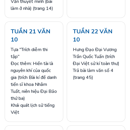
Văn thuyết minh (bài
làm ở nhà) (trang 14)
TUẦN 21 VĂN
TUẦN 22 VĂN
10
10
Tựa "Trích diễm thi
Hưng Đạo Đại Vương
tập"
Trần Quốc Tuấn (trích
Đọc thêm: Hiền tài là
Đại Việt sử kí toàn thư)
nguyên khí của quốc
Trả bài làm văn số 4
gia (trích Bài kí đề danh
(trang 45)
tiến sĩ khoa Nhâm
Tuất, niên hiệu Đại Bảo
thứ ba)
Khái quát lịch sử tiếng
Việt