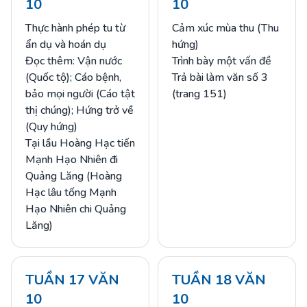
10
10
Thực hành phép tu từ
Cảm xúc mùa thu (Thu
ẩn dụ và hoán dụ
hứng)
Đọc thêm: Vận nước
Trình bày một vấn đề
(Quốc tộ); Cáo bệnh,
Trả bài làm văn số 3
bảo mọi người (Cáo tật
(trang 151)
thị chúng); Hứng trở về
(Quy hứng)
Tại lầu Hoàng Hạc tiến
Mạnh Hạo Nhiên đi
Quảng Lăng (Hoàng
Hạc lâu tống Mạnh
Hạo Nhiên chi Quảng
Lăng)
TUẦN 17 VĂN
TUẦN 18 VĂN
10
10