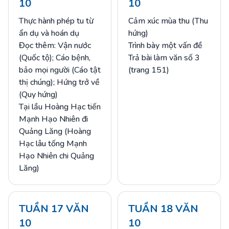
10
10
Thực hành phép tu từ
Cảm xúc mùa thu (Thu
ẩn dụ và hoán dụ
hứng)
Đọc thêm: Vận nước
Trình bày một vấn đề
(Quốc tộ); Cáo bệnh,
Trả bài làm văn số 3
bảo mọi người (Cáo tật
(trang 151)
thị chúng); Hứng trở về
(Quy hứng)
Tại lầu Hoàng Hạc tiến
Mạnh Hạo Nhiên đi
Quảng Lăng (Hoàng
Hạc lâu tống Mạnh
Hạo Nhiên chi Quảng
Lăng)
TUẦN 17 VĂN
TUẦN 18 VĂN
10
10