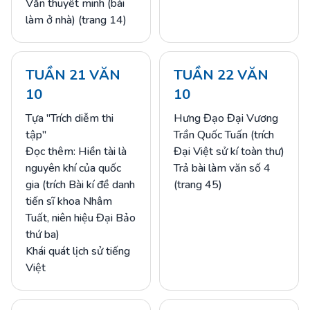
Văn thuyết minh (bài
làm ở nhà) (trang 14)
TUẦN 21 VĂN
TUẦN 22 VĂN
10
10
Tựa "Trích diễm thi
Hưng Đạo Đại Vương
tập"
Trần Quốc Tuấn (trích
Đọc thêm: Hiền tài là
Đại Việt sử kí toàn thư)
nguyên khí của quốc
Trả bài làm văn số 4
gia (trích Bài kí đề danh
(trang 45)
tiến sĩ khoa Nhâm
Tuất, niên hiệu Đại Bảo
thứ ba)
Khái quát lịch sử tiếng
Việt