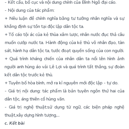
- Kết cấu, bố cục và nội dung chính của Bình Ngô đại cáo.
- Nội dung của tác phẩm:
+ Nêu luận đề chính nghĩa bằng tư tưởng nhân nghĩa và sự
khẳng định sự tồn tại độc lập dân tộc ta.
+ Tố cáo tội ác của kẻ thùa xâm lược, nhân nước đục thả câu
muốn cướp nước ta. Hành động của kẻ thù vô nhân đạo, tàn
sát, hành hạ dân tộc ta, tước đoạt quyền sống của con người.
+ Quá trình kháng chiến của nhân dân ta nổi lên hình ảnh
người anh hùng áo vải Lê Lợi và quá trình tất thắng, sự đoàn
kết dân tộc trước kẻ thù.
+ Tuyên bố hòa bình, mở ra kỉ nguyên mới độc lập - tự do.
- Giá trị nội dung: tác phẩm là bản tuyên ngôn thứ hai của
dân tộc, áng thiên cổ hùng văn.
- Giá trị nghệ thuật:sử dụng từ ngữ, các biện pháp nghệ
thuật,xây dựng hình tượng,...
c. Kết bài