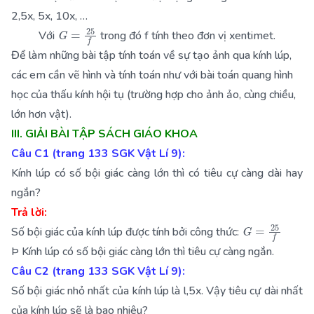
2,5x, 5x, 10x, …
G
=
25
f
Với
trong đó f tính theo đơn vị xentimet.
Để làm những bài tập tính toán về sự tạo ảnh qua kính lúp,
các em cần vẽ hình và tính toán như với bài toán quang hình
học của thấu kính hội tụ (trường hợp cho ảnh ảo, cùng chiều,
lớn hơn vật).
III. GIẢI BÀI TẬP SÁCH GIÁO KHOA
Câu C1 (trang 133 SGK Vật Lí 9):
Kính lúp có số bội giác càng lớn thì có tiêu cự càng dài hay
ngắn?
Trả lời:
G
=
25
f
Số bội giác của kính lúp được tính bởi công thức:
Þ Kính lúp có số bội giác càng lớn thì tiêu cự càng ngắn.
Câu C2 (trang 133 SGK Vật Lí 9):
Số bội giác nhỏ nhất của kính lúp là l,5x. Vậy tiêu cự dài nhất
của kính lúp sẽ là bao nhiêu?