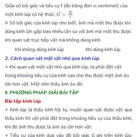
Giữa số bội giác và tiêu cự f (đo bằng đơn vị xentimet) của
G
=
25
f
một kính lúp có hệ thức:
Þ Số bội giác của kính lúp cho biết, ảnh mà mắt thu được khi
dùng kính lớn gấp bao nhiêu lần so với ảnh mà mắt thu được
khi quan sát trực tiếp vật mà không dùng kính.
Khi không dùng kính lúp
Khi dùng kính lúp
2. Cách quan sát một vật nhỏ qua kính lúp
+ Khi quan sát một vật nhỏ qua kính lúp, ta phải đặt vật
trong khoảng tiêu cự của kính sao cho thu được một ảnh ảo
lớn hơn vật. Mắt nhìn thấy ảnh ảo đó.
II. PHƯƠNG PHÁP GIẢI BÀI TẬP
Bài tập kính lúp
+ Kính lúp là thấu kính hội tụ, muốn quan sát được vật qua
thấu kính thì vật phải đặt trong khoảng tiêu cự của thấu kính,
khi đó ảnh thu được là ảnh ảo lớn hơn vật
+ Tiêu cự của kính dựa vào độ bội giác G ghi trên kính lúo: