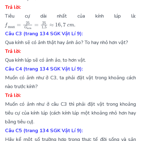
Trả lời:
Tiêu cự dài nhất của kính lúp là:
f
max
=
25
G
min
=
25
1
,
5
≈
16
,
7
c
m
.
Câu C3 (trang 134 SGK Vật Lí 9):
Qua kính sẽ có ảnh thật hay ảnh ảo? To hay nhỏ hơn vật?
Trả lời:
Qua kính lúp sẽ có ảnh ảo, to hơn vật.
Câu C4 (trang 134 SGK Vật Lí 9):
Muốn có ảnh như ở C3, ta phải đặt vật trong khoảng cách
nào trước kính?
Trả lời:
Muốn có ảnh như ở câu C3 thì phải đặt vật trong khoảng
tiêu cự của kính lúp (cách kính lúp một khoảng nhỏ hơn hay
bằng tiêu cự).
Câu C5 (trang 134 SGK Vật Lí 9):
Hãy kể một số trường hợp trong thực tế đời sống và sản