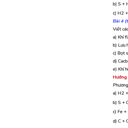
b) S + 
c) H2 
Bài 4 
Viết cá
a) Khí f
b) Lưu 
c) Bọt 
d) Cacb
e) Khí h
Hướng 
Phương 
a) H2 
b) S +
c) Fe +
d) C +