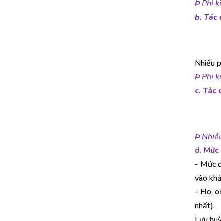
Þ
Phi k
b.
Tác 
Nhiều ph
Þ
Phi k
c. Tác 
Þ
Nhiều
d.
Mức 
- Mức đ
vào khả
- Flo, 
nhất).
Lưu huỳ