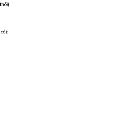
thối)
có):