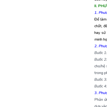
II. PH
1. Phư
Để làm 
chất, đ
hay sử 
minh họ
2. Phươ
Bước 1
Bước 2
cho/hệ 
trong p
Bước 3
Bước 4
3. Phươ
Phản ứn
dựa vào