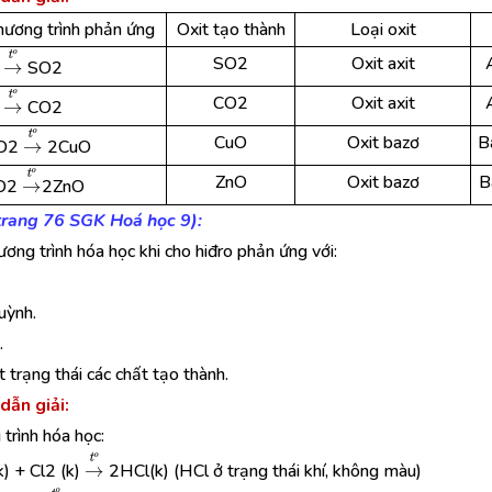
hương trình phản ứng
Oxit tạo thành
Loại oxit
→
t
o
SO2
Oxit axit
2
SO2
→
t
o
CO2
Oxit axit
2
CO2
→
t
o
CuO
Oxit bazơ
B
 O2
2CuO
→
t
o
ZnO
Oxit bazơ
B
 O2
2ZnO
(trang 76 SGK Hoá học 9):
ương trình hóa học khi cho hiđro phản ứng với:
uỳnh.
.
t trạng thái các chất tạo thành.
dẫn giải:
trình hóa học:
→
t
o
k) + Cl2 (k)
2HCl(k) (HCl ở trạng thái khí, không màu)