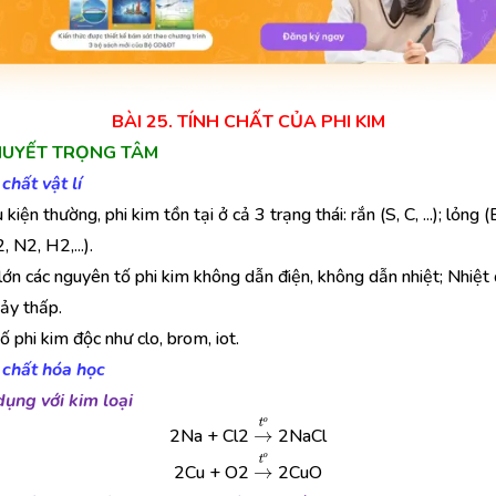
BÀI 25. TÍNH CHẤT CỦA PHI KIM
 THUYẾT TRỌNG TÂM
 chất vật lí
 kiện thường, phi kim tồn tại ở cả 3 trạng thái: rắn (S, C, ...); lỏng (
, N2, H2,...).
lớn các nguyên tố phi kim không dẫn điện, không dẫn nhiệt; Nhiệt
ảy thấp.
ố phi kim độc như clo, brom, iot.
 chất hóa học
dụng với kim loại
→
t
o
2Na + Cl2
2NaCl
→
t
o
2Cu + O2
2CuO