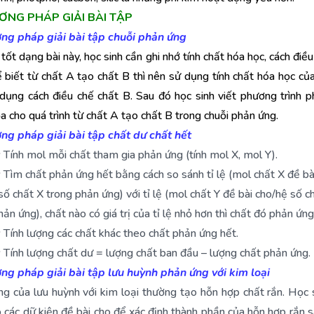
ƯƠNG PHÁP GIẢI BÀI TẬP
ơng pháp giải bài tập chuỗi phản ứng
tốt dạng bài này, học sinh cần ghi nhớ tính chất hóa học, cách điều
ể biết từ chất A tạo chất B thì nên sử dụng tính chất hóa học củ
dụng cách điều chế chất B. Sau đó học sinh viết phương trình 
a cho quá trình từ chất A tạo chất B trong chuỗi phản ứng.
ng pháp giải bài tập chất dư chất hết
:
Tính mol mỗi chất tham gia phản ứng (tính mol X, mol Y).
:
Tìm chất phản ứng hết bằng cách so sánh tỉ lệ (mol chất X đề bà
số chất X trong phản ứng) với tỉ lệ (mol chất Y đề bài cho/hệ số c
hản ứng), chất nào có giá trị của tỉ lệ nhỏ hơn thì chất đó phản ứng
:
Tính lượng các chất khác theo chất phản ứng hết.
:
Tính lượng chất dư = lượng chất ban đầu – lượng chất phản ứng.
ng pháp giải bài tập lưu huỳnh phản ứng với kim loại
g của lưu huỳnh với kim loại thường tạo hỗn hợp chất rắn. Học 
 các dữ kiện đề bài cho để xác định thành phần của hỗn hợp rắn 