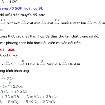
→
t
o
+ S
H2S
(trang 76 SGK Hoá học 9):
đồ biểu diễn chuyển đổi sau:
→
(
1
)
→
(
2
)
→
(
3
)
→
(
4
)
→
(
5
)
m
oxit axit
oxit axit
axit
muối sunfat tan
muối s
an.
ông thức các chất thích hợp để thay cho tên chất trong sơ đồ.
các phương trình hóa học biểu diễn chuyển đổi trên.
dẫn giải:
ồ phản ứng:
)
→
(
2
)
→
(
3
)
→
(
4
)
→
(
5
)
O2
SO3
H2SO4
Na2SO4
BaSO4.
ng trình phản ứng:
→
t
o
S
O
2
2
S
O
2
+
O
2
⇆
t
o
2
S
O
3
S
O
3
+
H
2
O
→
H
2
S
O
4
H
2