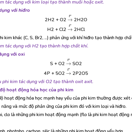
im tác dụng với kim loại tạo thành muối hoặc oxit.
dụng với hiđro
→
t
o
2H2 + O2
2H2O
→
t
o
H2 + Cl2
2HCl
i kim khác (C, S, Br2, ...) phản ứng với khí hiđro tạo thành hợp chất
im tác dụng với H2 tạo thành hợp chất khí.
dụng với oxi
→
t
o
S + O2
SO2
→
t
o
4P + 5O2
2P2O5
 phi kim tác dụng với O2 tạo thành oxit axit.
độ hoạt động hóa học của phi kim
ộ hoạt động hóa học mạnh hay yếu của phi kim thường được xét 
 năng và mức độ phản ứng của phi kim đó với kim loại và hiđro.
oxi, clo là những phi kim hoạt động mạnh (flo là phi kim hoạt động
nh, photpho, cacbon, silic là những phi kim hoạt động yếu hơn.