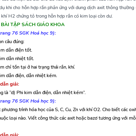
 dụ khi cho hỗn hợp rắn phản ứng với dung dịch axit thông thường 
 khí H2 chứng tỏ trong hỗn hợp rắn có kim loại còn dư.
IẢI BÀI TẬP SÁCH GIÁO KHOA
(trang 76 SGK Hoá học 9):
n câu đúng:
im dẫn điện tốt.
im dẫn nhiệt tốt.
im chỉ tồn tại ở hai trạng thái rắn, khí.
kim dẫn điện, dẫn nhiệt kém.
dẫn giải:
g là “d) Phi kim dẫn điện, dẫn nhiệt kém”.
(trang 76 SGK Hoá học 9):
c phương trình hóa học của S, C, Cu, Zn với khí O2. Cho biết các oxi
huộc loại nào. Viết công thức các axit hoặc bazơ tương ứng với mỗi
dẫn giải: