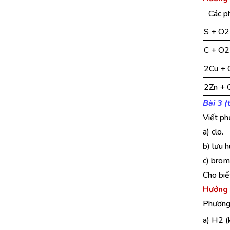
Các p
S + O
C + O
2Cu +
2Zn +
Bài 3 
Viết ph
a) clo.
b) lưu h
c) brom
Cho biế
Hướng 
Phương 
a) H2 (