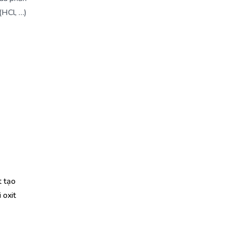
(HCl, …)
t tạo
 oxit