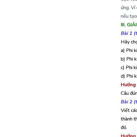
ứng. Ví
nếu tạo
III. G
Bài 1 
Hãy chọ
a) Phi k
b) Phi k
c) Phi k
d) Phi 
Hướng 
Câu đún
Bài 2 
Viết cá
thành t
đó.
Hướng 