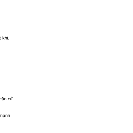
 khí.
căn cứ
 mạnh