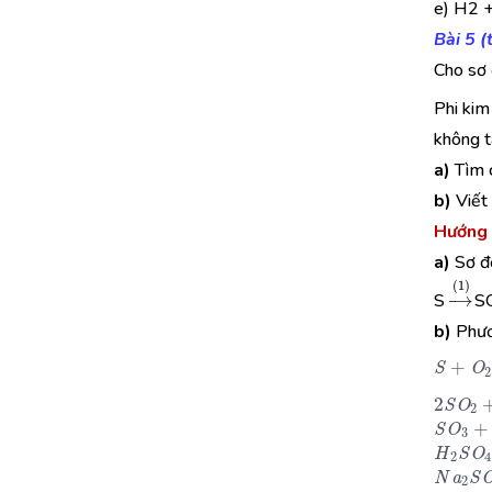
e) H2 
Bài 5 
Cho sơ 
Phi ki
không t
a)
Tìm c
b)
Viết 
Hướng 
a)
Sơ đ
→
(
1
S
S
b)
Phươ
S
+
O
2