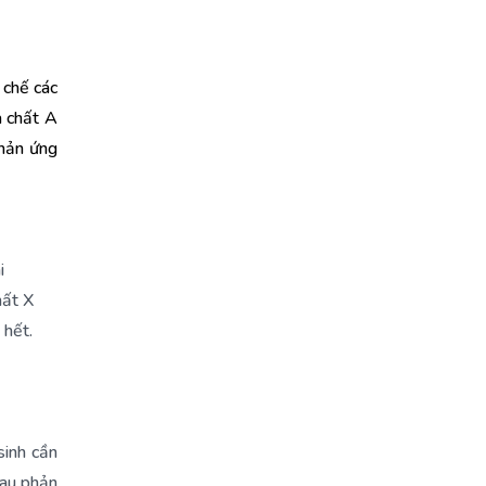
 chế các
a chất A
phản ứng
i
hất X
 hết.
sinh cần
sau phản