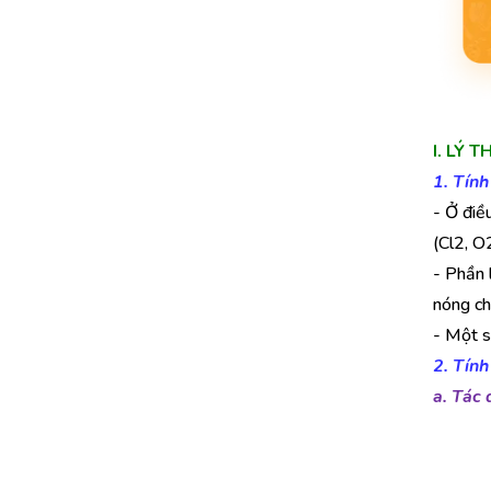
I. LÝ
1. Tính
- Ở điều
(Cl2, O2
- Phần 
nóng ch
- Một s
2. Tính
a.
Tác 