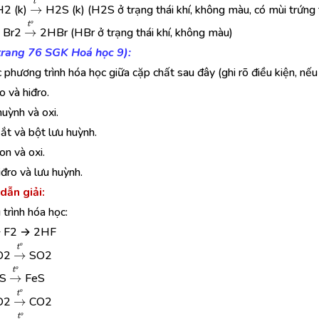
→
t
o
H2 (k)
H2S (k) (H2S ở trạng thái khí, không màu, có mùi trứng 
→
t
o
+ Br2
2HBr (HBr ở trạng thái khí, không màu)
(trang 76 SGK Hoá học 9):
c phương trình hóa học giữa cặp chất sau đây (ghi rõ điều kiện, nếu 
lo và hiđro.
huỳnh và oxi.
sắt và bột lưu huỳnh.
on và oxi.
iđro và lưu huỳnh.
dẫn giải:
trình hóa học:
+ F2 → 2HF
→
t
o
 O2
SO2
→
t
o
 S
FeS
→
t
o
 O2
CO2