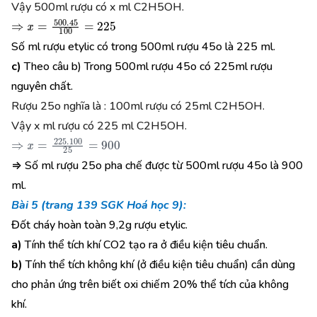
Vậy 500ml rượu có x ml C2H5OH.
⇒
x
=
500.45
100
=
225
Số ml rượu etylic có trong 500ml rượu 45o là 225 ml.
c)
Theo câu b) Trong 500ml rượu 45o có 225ml rượu
nguyên chất.
Rượu 25o nghĩa là : 100ml rượu có 25ml C2H5OH.
Vậy x ml rượu có 225 ml C2H5OH.
⇒
x
=
225.100
25
=
900
⇒ Số ml rượu 25o pha chế được từ 500ml rượu 45o là 900
ml.
Bài 5 (trang 139 SGK Hoá học 9):
Đốt cháy hoàn toàn 9,2g rượu etylic.
a)
Tính thể tích khí CO2 tạo ra ở điều kiện tiêu chuẩn.
b)
Tính thể tích không khí (ở điều kiện tiêu chuẩn) cần dùng
cho phản ứng trên biết oxi chiếm 20% thể tích của không
khí.