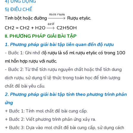
4) ỨNG DỤNG
5) ĐIỀU CHẾ
→
m
e
n
r
u
o
u
Tinh bột hoặc đường
Rượu etylic.
→
a
x
i
t
CH2 = CH2 + H2O
C2H5OH
II. PHƯƠNG PHÁP GIẢI BÀI TẬP
1. Phương pháp giải bài tập liên quan đến độ rượu
- Bước 1: Ghi nhớ đ
ộ rượu là số ml rượu etylic có trong 100
ml hỗn hợp rượu với nước.
- Bước 2: Từ thể tích rượu nguyên chất hoặc thể tích dung
dịch rượu, sử dụng tỉ lệ thức trong toán học để tính lượng
chất đề bài yêu cầu.
2. Phương pháp giải bài tập tính theo phương trình phản
ứng
+ Bước 1: Tính mol chất đề bài cung cấp.
+ Bước 2: Viết phương trình phản ứng xảy ra.
+ Bước 3: Dựa vào mol chất đề bài cung cấp, sử dụng cách