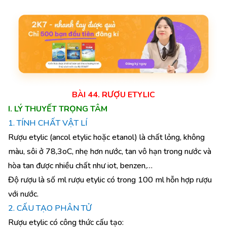
BÀI 44. RƯỢU ETYLIC
I. LÝ THUYẾT TRỌNG TÂM
1. TÍNH CHẤT VẬT LÍ
Rượu etylic (ancol etylic hoặc etanol) là chất lỏng, không
màu, sôi ở 78,3oC, nhẹ hơn nước, tan vô hạn trong nước và
hòa tan được nhiều chất như iot, benzen,…
Độ rượu là số ml rượu etylic có trong 100 ml hỗn hợp rượu
với nước.
2. CẤU TẠO PHÂN TỬ
Rượu etylic có công thức cấu tạo: