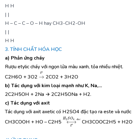
H H
| |
H – C – C – O – H hay CH3-CH2-OH
| |
H H
3. TÍNH CHẤT HÓA HỌC
a) Phản ứng cháy
Rượu etylic cháy với ngọn lửa màu xanh, tỏa nhiều nhiệt.
→
t
o
C2H6O + 3O2
2CO2 + 3H2O
b) Tác dụng với kim loại mạnh như K, Na,...
2C2H5OH + 2Na → 2C2H5ONa + H2.
c) Tác dụng với axit
Tác dụng với axit axetic có H2SO4 đặc tạo ra este và nước
⟷
H
2
S
O
4
d
a
c
t
o
CH3COOH + HO – C2H5
CH3COOC­2H5 + H2O