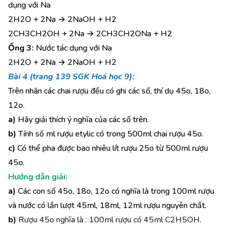
dụng với Na
2H2O + 2Na → 2NaOH + H2
2CH3CH2OH + 2Na → 2CH3CH2ONa + H2
Ống 3:
Nước tác dụng với Na
2H2O + 2Na → 2NaOH + H2
Bài 4 (trang 139 SGK Hoá học 9):
Trên nhãn các chai rượu đều có ghi các số, thí dụ 45o, 18o,
12o.
a)
Hãy giải thích ý nghĩa của các số trên.
b)
Tính số ml rượu etylic có trong 500ml chai rượu 45o.
c)
Có thể pha được bao nhiêu lít rượu 25o từ 500ml rượu
45o.
Hướng dẫn giải:
a)
Các con số 45o, 18o, 12o có nghĩa là trong 100ml rượu
và nước có lần lượt 45ml, 18ml, 12ml rượu nguyên chất.
b)
Rượu 45o nghĩa là : 100ml rượu có 45ml C2H5OH.