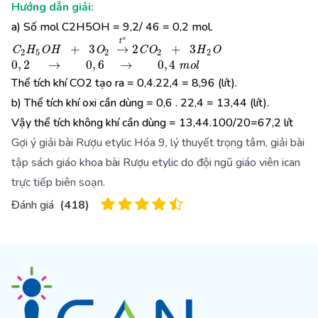
Hướng dẫn giải:
a) Số mol C2H5OH = 9,2/ 46 = 0,2 mol.
C
2
H
5
O
H
+
3
O
2
→
t
o
2
C
O
2
+
3
H
2
O
0
,
2
→
Thể tích khí CO2 tạo ra = 0,4.22,4 = 8,96 (lít).
b) Thể tích khí oxi cần dùng = 0,6 . 22,4 = 13,44 (lít).
Vậy thể tích không khí cần dùng = 13,44.100/20=67,2 lít
Gợi ý giải bài Rượu etylic Hóa 9, lý thuyết trọng tâm, giải bài
tập sách giáo khoa bài Rượu etylic do đội ngũ giáo viên ican
trực tiếp biên soạn.
Đánh giá
(
418
)