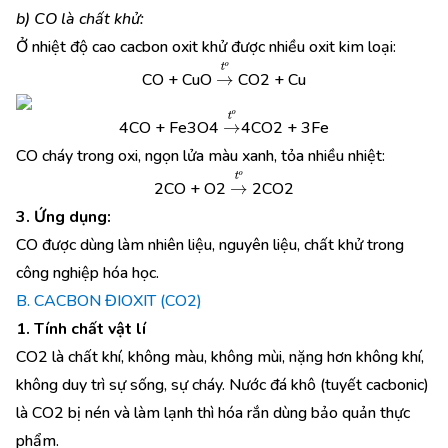
b) CO là chất khử:
Ở nhiệt độ cao cacbon oxit khử được nhiều oxit kim loại:
→
t
o
CO + CuO
CO2 + Cu
→
t
o
4CO + Fe3O4
4CO2 + 3Fe
CO cháy trong oxi, ngọn lửa màu xanh, tỏa nhiều nhiệt:
→
t
o
2CO + O2
2CO2
3. Ứng dụng:
CO được dùng làm nhiên liệu, nguyên liệu, chất khử trong
công nghiệp hóa học.
B. CACBON ĐIOXIT (CO2)
1. Tính chất vật lí
CO2 là chất khí, không màu, không mùi, nặng hơn không khí,
không duy trì sự sống, sự cháy. Nước đá khô (tuyết cacbonic)
là CO2 bị nén và làm lạnh thì hóa rắn dùng bảo quản thực
phẩm.