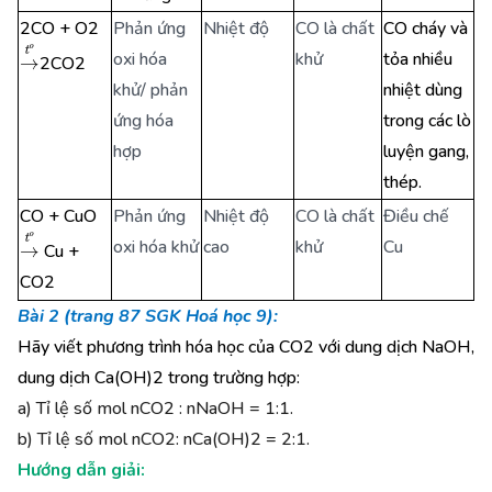
2CO + O2
Phản ứng
Nhiệt độ
CO là chất
CO cháy và
→
t
o
oxi hóa
khử
tỏa nhiều
2CO2
khử/ phản
nhiệt dùng
ứng hóa
trong các lò
hợp
luyện gang,
thép.
CO + CuO
Phản ứng
Nhiệt độ
CO là chất
Điều chế
→
t
o
oxi hóa khử
cao
khử
Cu
Cu +
CO2
Bài 2 (trang 87 SGK Hoá học 9):
Hãy viết phương trình hóa học của CO2 với dung dịch NaOH,
dung dịch Ca(OH)2 trong trường hợp:
a) Tỉ lệ số mol nCO2 : nNaOH = 1:1.
b) Tỉ lệ số mol nCO2: nCa(OH)2 = 2:1.
Hướng dẫn giải: