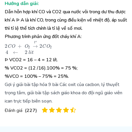
Hướng dẫn giải:
Dẫn hỗn hợp khí CO và CO2 qua nước vôi trong dư thu được
khí A Þ A là khí CO, trong cùng điều kiện về nhiệt độ, áp suất
thì tỉ lệ thể tích chính là tỉ lệ về số mol.
Phương trình phản ứng đốt cháy khí A:
2
C
O
+
O
2
→
t
o
2
C
O
2
4
←
2
l
i
t
Þ VCO2 = 16 – 4 = 12 lít.
% VCO2 = (12 /16).100% = 75 %;
%VCO = 100% – 75% = 25%.
Gợi ý giải bài tập hóa 9 bài Các oxit của cacbon, lý thuyết
trọng tâm, giải bài tập sách giáo khoa do đội ngũ giáo viên
ican trực tiếp biên soạn.
Đánh giá
(
227
)