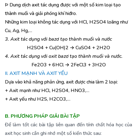
Þ Dung dịch axit tác dụng được với một số kim loại tạo
thành muối và giải phóng khí hiđro.
Những kim loại không tác dụng với HCl, H2SO4 loãng như
Cu, Ag, Hg,…
3. Axit tác dụng với bazơ tạo thành muối và nước
H2SO4 + Cu(OH)2 → CuSO4 + 2H2O
4. Axit tác dụng với oxit bazơ tạo thành muối và nước.
Fe2O3 + 6HCl → 2FeCl3 + 3H2O
II. AXIT MẠNH VÀ AXIT YẾU
Dựa vào khả năng phản ứng, axit được chia làm 2 loại:
+ Axit mạnh như HCl, H2SO4, HNO3,…
+ Axit yếu như H2S, H2CO3,…
B. PHƯƠNG PHÁP GIẢI BÀI TẬP
Để làm tốt các bài tập liên quan đến tính chất hóa học của
axit học sinh cần ghi nhớ một số kiến thức sau: