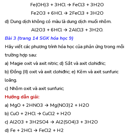
Fe(OH)3 + 3HCl → FeCl3 + 3H2O
Fe2O3 + 6HCl → 2FeCl3 + 3H2O
d) Dung dịch không có màu là dung dịch muối nhôm.
Al2O3 + 6HCl → 2AlCl3 + 3H2O.
Bài 3 (trang 14 SGK hóa học 9)
Hãy viết các phương trình hóa học của phản ứng trong mỗi
trường hợp sau:
a) Magie oxit và axit nitric; d) Sắt và axit clohiđric;
b) Đồng (II) oxit và axit clohiđric; e) Kẽm và axit sunfuric
loãng.
c) Nhôm oxit và axit sunfuric;
Hướng dẫn giải:
a) MgO + 2HNO3 → Mg(NO3)2 + H2O
b) CuO + 2HCl → CuCl2 + H2O
c) Al2O3 + 3H2SO4 → Al2(SO4)3 + 3H2O
d) Fe + 2HCl → FeCl2 + H2