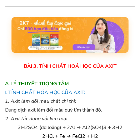
BÀI 3.
TÍNH CHẤT HOÁ HỌC CỦA AXIT
A. LÝ THUYẾT TRỌNG TÂM
I. TÍNH CHẤT HÓA HỌC CỦA AXIT:
1. Axit làm đổi màu chất chỉ thị:
Dung dịch axit làm đổi màu quỳ tím thành đỏ.
2. Axit tác dụng với kim loại
3H2SO4 (dd loãng) + 2Al → Al2(SO4)3 + 3H2
2HCl + Fe → FeCl2 + H2