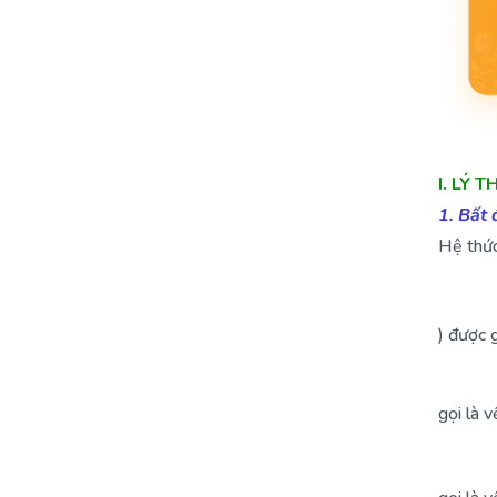
I. LÝ
1. Bất
Hệ thứ
) được 
gọi là vế