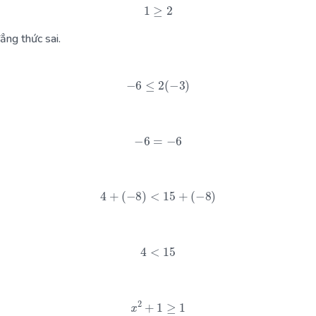
1
≥
2
ẳng thức sai.
−
6
≤
2
(
−
3
)
−
6
=
−
6
4
+
(
−
8
)
<
15
+
(
−
8
)
4
<
15
x
2
+
1
≥
1