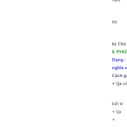
Nếu
thì
b) Chú 
II. PH
Dạng :
nghĩa v
Cách gi
+ \[a
vớ
bất kì
+ \[a
+