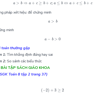
a
>
b
⇒
a
+
c
≥
b
+
c
;
a
≤
b
⇔
a
+
c
≤
b
+
c
g pháp xét hiệu: để chứng minh
a
>
b
hứng minh
a
−
b
>
0
i toán thường gặp
n 1:
Tìm khẳng định đúng hay sai
n 2:
So sánh các biểu thức
IẢI BÀI TẬP SÁCH GIÁO KHOA
(SGK Toán 8 tập 2 trang 37)
(
−
2
)
+
3
≥
2