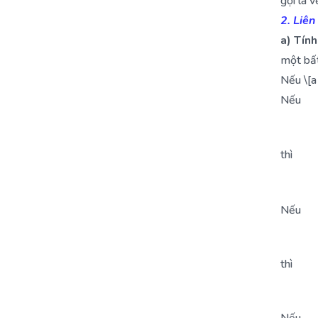
gọi là 
2. Liên
a) Tính
một bất
Nếu \[a 
Nếu
thì
Nếu
thì