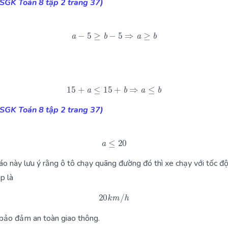
(SGK Toán 8 tập 2 trang 37)
a
−
5
≥
b
−
5
⇒
a
≥
b
15
+
a
≤
15
+
b
⇒
a
≤
b
(SGK Toán 8 tập 2 trang 37)
a
≤
20
báo này lưu ý rằng ô tô chạy quãng đường đó thì xe chạy với tốc độ
p là
20
k
m
/
h
 bảo đảm an toàn giao thông.