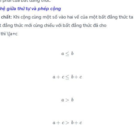
vế phải của bất đẳng thức.
 hệ giữa thứ tự và phép cộng
 chất:
Khi cộng cùng một số vào hai vế của một bất đẳng thức ta
 đẳng thức mới cùng chiều với bất đẳng thức đã cho
thì \[a+c
a
≤
b
a
+
c
≤
b
+
c
a
>
b
a
+
c
>
b
+
c