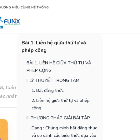
HƯƠNG HIỆU CÙNG HỆ THỐNG:
Bài 1: Liên hệ giữa thứ tự và
phép công
g
BÀI 1. LIÊN HỆ GIỮA THỨ TỰ VÀ
PHÉP CỘNG
I. LÝ THUYẾT TRỌNG TÂM
 8, toán
1. Bất đẳng thức
xác nhất
2. Liên hệ giữa thứ tự và phép
cộng
II. PHƯƠNG PHÁP GIẢI BÀI TẬP
Dạng : Chứng minh bất đẳng thức
và so sánh các biểu thức dựa vào