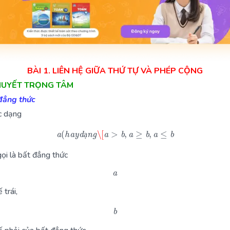
BÀI 1. LIÊN HỆ GIỮA THỨ TỰ VÀ PHÉP CỘNG
 THUYẾT TRỌNG TÂM
 đẳng thức
c dạng
a
(
h
a
y
d
ạ
n
g
\[
a
>
b
,
a
≥
b
,
a
≤
b
ạ
ạ
gọi là bất đẳng thức
a
 trái,
b