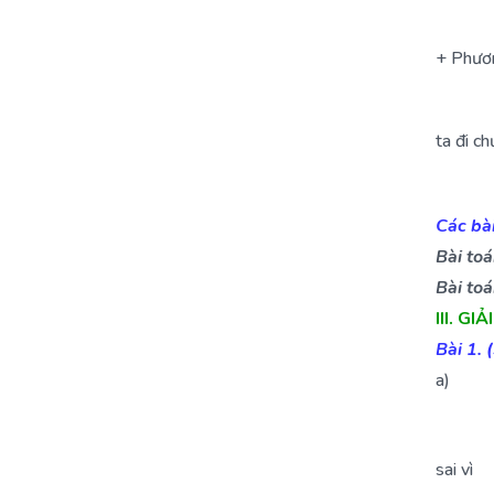
+ Phươn
ta đi c
Các bà
Bài toá
Bài toá
III. G
Bài 1. 
a)
sai vì