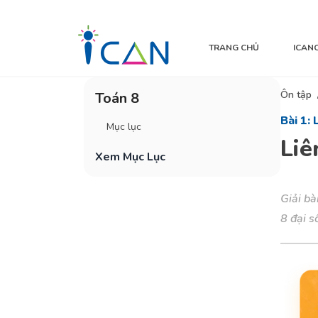
TRANG CHỦ
ICAN
Ôn tập
Toán 8
Bài 1:
Mục lục
Liê
Xem Mục Lục
Giải bà
8 đại s