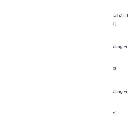
là bất đ
b)
đúng vì
c)
đúng vì
d)