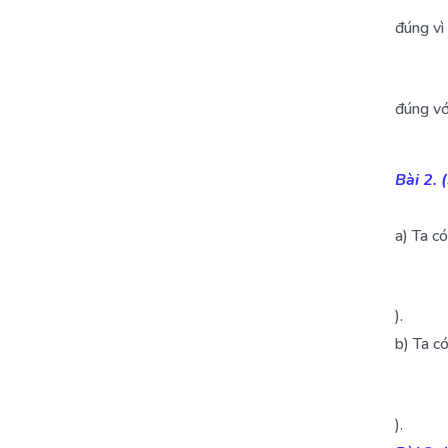
đúng vì
đúng vớ
Bài 2. 
a) Ta có
).
b) Ta c
).