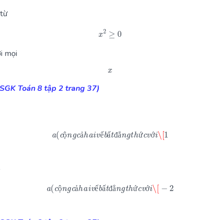
 từ
x
2
≥
0
i mọi
x
(SGK Toán 8 tập 2 trang 37)
a
(
c
ộ
n
g
c
ả
h
a
i
v
ế
b
ấ
t
đ
ẳ
n
g
t
h
ứ
c
v
ớ
i
\[
1
ộ
ả
ế
ấ
đ
ẳ
ứ
ớ
ộ
ả
ế
ấ
đ
ẳ
ứ
ớ
ó
a
(
c
ộ
n
g
c
ả
h
a
i
v
ế
b
ấ
t
đ
ẳ
n
g
t
h
ứ
c
v
ớ
i
\[
−
2
ộ
ả
ế
ấ
đ
ẳ
ứ
ớ
ộ
ả
ế
ấ
đ
ẳ
ứ
ớ