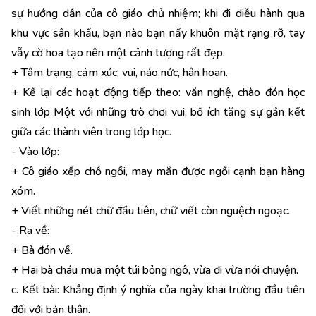
sự hướng dẫn của cô giáo chủ nhiệm; khi đi diễu hành qua
khu vực sân khấu, bạn nào bạn nấy khuôn mặt rạng rỡ, tay
vẫy cờ hoa tạo nên một cảnh tượng rất đẹp.
+ Tâm trạng, cảm xúc: vui, náo nức, hân hoan.
+ Kể lại các hoạt động tiếp theo: văn nghệ, chào đón học
sinh lớp Một với những trò chơi vui, bổ ích tăng sự gắn kết
giữa các thành viên trong lớp học.
- Vào lớp:
+ Cô giáo xếp chỗ ngồi, may mắn được ngồi cạnh bạn hàng
xóm.
+ Viết những nét chữ đầu tiên, chữ viết còn nguệch ngoạc.
- Ra về:
+ Bà đón về.
+ Hai bà cháu mua một túi bỏng ngô, vừa đi vừa nói chuyện.
c. Kết bài: Khẳng định ý nghĩa của ngày khai trường đầu tiên
đối với bản thân.