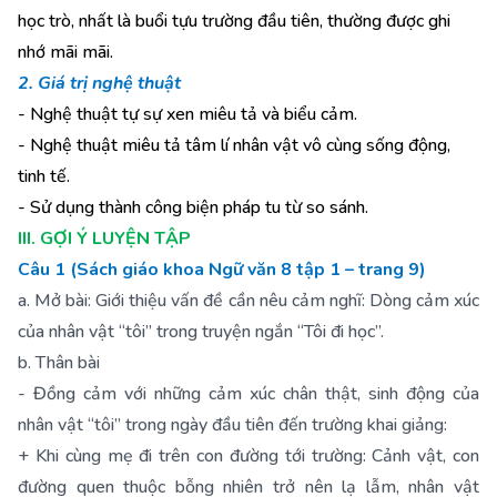
học trò, nhất là buổi tựu trường đầu tiên, thường được ghi
nhớ mãi mãi.
2. Giá trị nghệ thuật
- Nghệ thuật tự sự xen miêu tả và biểu cảm.
- Nghệ thuật miêu tả tâm lí nhân vật vô cùng sống động,
tinh tế.
- Sử dụng thành công biện pháp tu từ so sánh.
III. GỢI Ý LUYỆN TẬP
Câu 1 (Sách giáo khoa Ngữ văn 8 tập 1 – trang 9)
a. Mở bài: Giới thiệu vấn đề cần nêu cảm nghĩ: Dòng cảm xúc
của nhân vật “tôi” trong truyện ngắn “Tôi đi học”.
b. Thân bài
- Đồng cảm với những cảm xúc chân thật, sinh động của
nhân vật “tôi” trong ngày đầu tiên đến trường khai giảng:
+ Khi cùng mẹ đi trên con đường tới trường: Cảnh vật, con
đường quen thuộc bỗng nhiên trở nên lạ lẫm, nhân vật