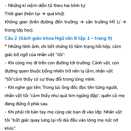
- Những kỉ niệm diễn tả theo hai trình tự
Thời gian (hiện tại → quá khứ).
Không gian (trên đường đến trường → sân trường Mĩ Lí →
trong lớp học).
Câu 2 (Sách giáo khoa Ngữ văn 8 tập 1 – trang 9)
* Những hình ảnh, chi tiết chứng tỏ tâm trạng hồi hộp, cảm
giác bỡ ngỡ của nhân vật “tôi”:
- Khi cùng mẹ đi trên con đường tới trường: Cảnh vật, con
đường quen thuộc bỗng nhiên trở nên lạ lẫm, nhân vật
"tôi"cảm thấy có sự thay đổi trong lòng mình.
- Khi nghe gọi tên: Trong lúc ông đốc đọc tên từng người,
nhân vật tôi “cảm thấy như quả tim ngừng đập”, quên cả mẹ
đang đứng ở phía sau.
- Khi phải rời bàn tay mẹ cùng các bạn đi vào lớp: Nhân vật
tôi “bất giác quay lưng lại rồi dúi đầu vào lòng mẹ nức nở
khóc”.