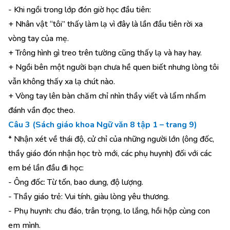
- Khi ngồi trong lớp đón giờ học đầu tiên:
+ Nhân vật “tôi” thấy làm lạ vì đây là lần đầu tiên rời xa
vòng tay của mẹ.
+ Trông hình gì treo trên tường cũng thấy lạ và hay hay.
+ Ngồi bên một người bạn chưa hề quen biết nhưng lòng tôi
vẫn không thấy xa lạ chút nào.
+ Vòng tay lên bàn chăm chỉ nhìn thầy viết và lẩm nhẩm
đánh vần đọc theo.
Câu 3 (Sách giáo khoa Ngữ văn 8 tập 1 – trang 9)
* Nhận xét về thái độ, cử chỉ của những người lớn (ông đốc,
thầy giáo đón nhận học trò mới, các phụ huynh) đối với các
em bé lần đầu đi học:
- Ông đốc: Từ tốn, bao dung, độ lượng.
- Thầy giáo trẻ: Vui tính, giàu lòng yêu thương.
- Phụ huynh: chu đáo, trân trọng, lo lắng, hồi hộp cùng con
em mình.