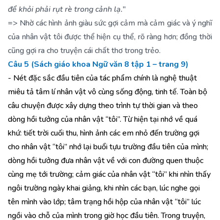
để khỏi phải rụt rè trong cảnh lạ.
"
=> Nhờ các hình ảnh giàu sức gợi cảm mà cảm giác và ý nghĩ
của nhân vật tôi được thể hiện cụ thể, rõ ràng hơn; đồng thời
cũng gợi ra cho truyện cái chất thơ trong trẻo.
Câu 5 (Sách giáo khoa Ngữ văn 8 tập 1 – trang 9)
- Nét đặc sắc đầu tiên của tác phẩm chính là nghệ thuật
miêu tả tâm lí nhân vật vô cùng sống động, tinh tế. Toàn bộ
câu chuyện được xây dựng theo trình tự thời gian và theo
dòng hồi tưởng của nhân vật “tôi”. Từ hiện tại nhớ về quá
khứ: tiết trời cuối thu, hình ảnh các em nhỏ đến trường gợi
cho nhân vật “tôi” nhớ lại buổi tựu trường đầu tiên của mình;
dòng hồi tưởng đưa nhân vật về với con đường quen thuộc
cùng mẹ tới trường; cảm giác của nhân vật “tôi” khi nhìn thấy
ngôi trường ngày khai giảng, khi nhìn các bạn, lúc nghe gọi
tên mình vào lớp; tâm trạng hồi hộp của nhân vật “tôi” lúc
ngồi vào chỗ của mình trong giờ học đầu tiên. Trong truyện,