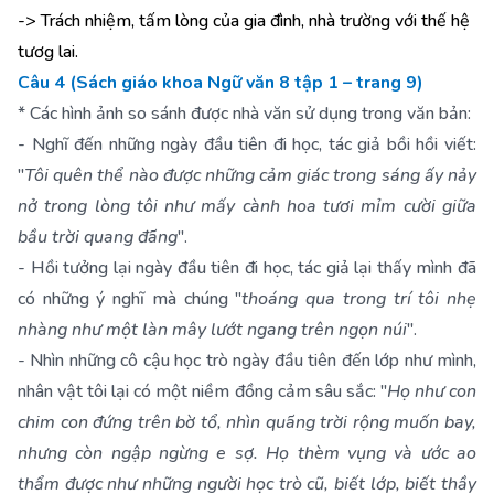
-> Trách nhiệm, tấm lòng của gia đình, nhà trường với thế hệ
tươg lai.
Câu 4 (Sách giáo khoa Ngữ văn 8 tập 1 – trang 9)
* Các hình ảnh so sánh được nhà văn sử dụng trong văn bản:
- Nghĩ đến những ngày đầu tiên đi học, tác giả bồi hồi viết:
"
Tôi quên thể nào được những cảm giác trong sáng ấy nảy
nở trong lòng tôi như mấy cành hoa tươi mỉm cười giữa
bầu trời quang đãng
".
- Hồi tưởng lại ngày đầu tiên đi học, tác giả lại thấy mình đã
có những ý nghĩ mà chúng "
thoáng qua trong trí tôi nhẹ
nhàng như một làn mây lướt ngang trên ngọn núi
".
- Nhìn những cô cậu học trò ngày đầu tiên đến lớp như mình,
nhân vật tôi lại có một niềm đồng cảm sâu sắc: "
Họ như con
chim con đứng trên bờ tổ, nhìn quãng trời rộng muốn bay,
nhưng còn ngập ngừng e sợ. Họ thèm vụng và ước ao
thẩm được như những người học trò cũ, biết lớp, biết thầy