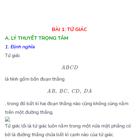
BÀI 1: TỨ GIÁC
A. LÝ THUYẾT TRỌNG TÂM
1. Định nghĩa
Tứ giác
A
B
C
D
là hình gồm bốn đoạn thẳng
A
B
,
B
C
,
C
D
,
D
A
, trong đó bất kì hai đoạn thẳng nào cũng không cùng nằm
trên một đường thẳng.
Tứ giác lồi là tứ giác luôn nằm trong một nửa mặt phẳng có
bờ là đường thẳng chứa bất kì cạnh nào của tứ giác.