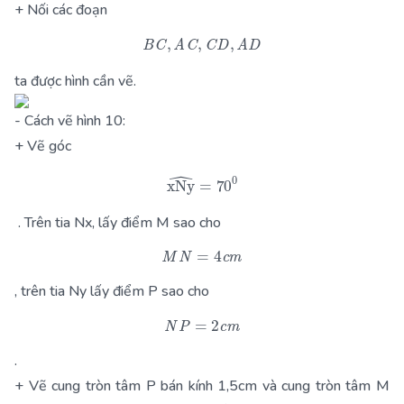
+ Nối các đoạn
B
C
,
A
C
,
C
D
,
A
D
ta được hình cần vẽ.
- Cách vẽ hình 10:
+ Vẽ góc
xNy
^
=
70
0
. Trên tia Nx, lấy điểm M sao cho
M
N
=
4
c
m
, trên tia Ny lấy điểm P sao cho
N
P
=
2
c
m
.
+ Vẽ cung tròn tâm P bán kính 1,5cm và cung tròn tâm M