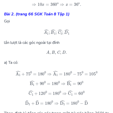
⇒
10
x
=
360
o
⇒
x
=
36
o
.
Bài 2. (trang 66 SGK Toán 8 Tập 1)
Gọi
A
1
^
;
B
1
^
;
C
1
^
;
D
1
^
lần lượt là các góc ngoài tại đỉnh
A
,
B
,
C
,
D
.
a) Ta có:
A
1
^
+
75
0
=
180
0
⇒
A
1
^
=
180
0
−
75
0
=
105
0
B
1
^
+
90
0
=
180
0
⇒
B
1
^
=
90
0
C
1
^
+
120
0
=
180
0
⇒
C
1
^
=
60
0
D
^
1
+
D
^
=
180
0
⇒
D
1
^
=
180
0
−
D
^