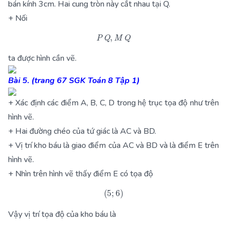
bán kính 3cm. Hai cung tròn này cắt nhau tại Q.
+ Nối
P
Q
,
M
Q
ta được hình cần vẽ.
Bài 5. (trang 67 SGK Toán 8 Tập 1)
+ Xác định các điểm A, B, C, D trong hệ trục tọa độ như trên
hình vẽ.
+ Hai đường chéo của tứ giác là AC và BD.
+ Vị trí kho báu là giao điểm của AC và BD và là điểm E trên
hình vẽ.
+ Nhìn trên hình vẽ thấy điểm E có tọa độ
(
5
;
6
)
Vậy vị trí tọa độ của kho báu là