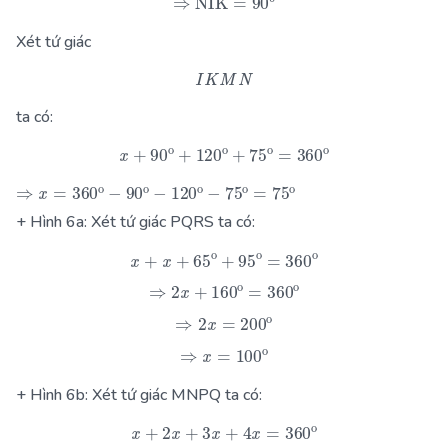
⇒
NIK
^
=
90
0
Xét tứ giác
I
K
M
N
ta có:
x
+
90
o
+
120
o
+
75
o
=
360
o
⇒
x
=
360
o
−
90
o
−
120
o
−
75
o
=
75
o
+ Hình 6a: Xét tứ giác PQRS ta có:
x
+
x
+
65
o
+
95
o
=
360
o
⇒
2
x
+
160
o
=
360
o
⇒
2
x
=
200
o
⇒
x
=
100
o
+ Hình 6b: Xét tứ giác MNPQ ta có:
x
+
2
x
+
3
x
+
4
x
=
360
o