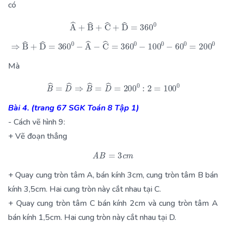
có
A
^
+
B
^
+
C
^
+
D
^
=
360
0
⇒
B
^
+
D
^
=
360
0
−
A
^
−
C
^
=
360
0
−
100
0
−
60
0
=
20
Mà
B
^
=
D
^
⇒
B
^
=
D
^
=
200
0
:
2
=
100
0
Bài 4. (trang 67 SGK Toán 8 Tập 1)
- Cách vẽ hình 9:
+ Vẽ đoạn thẳng
A
B
=
3
c
m
+ Quay cung tròn tâm A, bán kính 3cm, cung tròn tâm B bán
kính 3,5cm. Hai cung tròn này cắt nhau tại C.
+ Quay cung tròn tâm C bán kính 2cm và cung tròn tâm A
bán kính 1,5cm. Hai cung tròn này cắt nhau tại D.