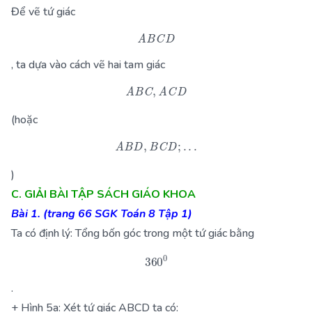
Để vẽ tứ giác
A
B
C
D
, ta dựa vào cách vẽ hai tam giác
A
B
C
,
A
C
D
(hoặc
A
B
D
,
B
C
D
;
.
.
.
)
C. GIẢI BÀI TẬP SÁCH GIÁO KHOA
Bài 1. (trang 66 SGK Toán 8 Tập 1)
Ta có định lý: Tổng bốn góc trong một tứ giác bằng
360
0
.
+ Hình 5a: Xét tứ giác ABCD ta có: