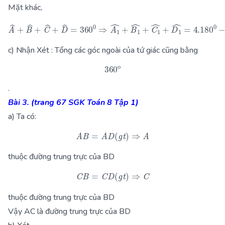
Mặt khác,
A
^
+
B
^
+
C
^
+
D
^
=
360
0
⇒
A
1
^
+
B
1
^
+
C
1
^
+
D
1
^
=
4
c) Nhận Xét : Tổng các góc ngoài của tứ giác cũng bằng
360
o
.
Bài 3. (trang 67 SGK Toán 8 Tập 1)
a) Ta có:
A
B
=
A
D
(
g
t
)
⇒
A
thuộc đường trung trực của BD
C
B
=
C
D
(
g
t
)
⇒
C
thuộc đường trung trực của BD
Vậy AC là đường trung trực của BD