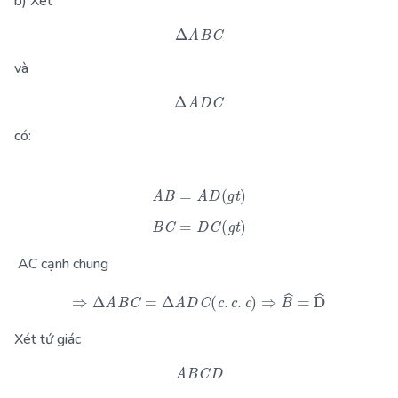
b) Xét
Δ
A
B
C
và
Δ
A
D
C
có:
A
B
=
A
D
(
g
t
)
B
C
=
D
C
(
g
t
)
AC cạnh chung
⇒
Δ
A
B
C
=
Δ
A
D
C
(
c
.
c
.
c
)
⇒
B
^
=
D
^
Xét tứ giác
A
B
C
D