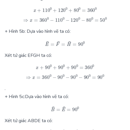
x
+
110
0
+
120
0
+
80
0
=
360
0
⇒
x
=
360
0
−
110
0
−
120
0
−
80
0
=
50
0
+ Hình 5b: Dựa vào hình vẽ ta có:
E
^
=
F
^
=
H
^
=
90
0
Xét tứ giác EFGH ta có:
x
+
90
0
+
90
0
+
90
0
=
360
0
⇒
x
=
360
0
−
90
0
−
90
0
−
90
0
=
90
0
.
+ Hình 5c:Dựa vào hình vẽ ta có:
B
^
=
E
^
=
90
0
Xét tứ giác ABDE ta có: