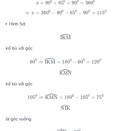
x
+
90
0
+
65
0
+
90
0
=
360
0
⇒
x
=
360
0
−
90
0
−
65
0
−
90
0
=
115
0
+ Hình 5d:
IKM
^
kề bù với góc
60
0
⇒
IKM
^
=
180
0
−
60
0
=
120
0
KMN
^
kề bù với góc
105
0
⇒
KMN
^
=
180
0
−
105
0
=
75
0
NIK
^
là góc vuông