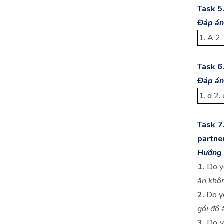
Task 5
Đáp án
1. A
2.
Task 6
Đáp án
1. d
2. 
Task 7
partne
Hướng 
1.
Do yo
ăn khô
2.
Do yo
gói đồ 
3.
Do yo