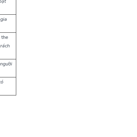
oạt
 gia
 the
trách
 người
có