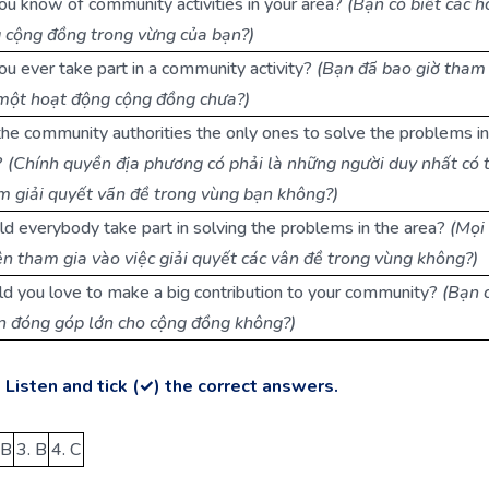
ou know of community activities in your area?
(Bạn có biết các h
 cộng đồng trong vừng của bạn?)
ou ever take part in a community activity?
(Bạn đã bao giờ tham
một hoạt động cộng đồng chưa?)
the community authorities the only ones to solve the problems in
?
(Chính quyền địa phương có phải là những người duy nhất có 
m giải quyết vãn đề trong vùng bạn không?)
ld everybody take part in solving the problems in the area?
(Mọi
ên tham gia vào việc giải quyết các vân đề trong vùng không?)
d you love to make a big contribution to your community?
(Bạn 
 đóng góp lớn cho cộng đồng không?)
. Listen and tick (✓) the correct answers.
 B
3. B
4. C