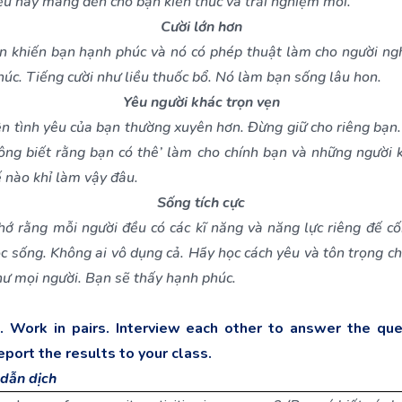
ều này mang đến cho bạn kiến thức và trải nghiệm mới.
Cười lớn hơn
ớn khiến bạn hạnh phúc và nó có phép thuật làm cho người ng
úc. Tiếng cười như liều thuốc bổ. Nó làm bạn sống lâu hon.
Yêu người khác trọn vẹn
n tình yêu của bạn thường xuyên hơn. Đừng giữ cho riêng bạn
ông biết rằng bạn có thê’ làm cho chính bạn và những người 
 nào khỉ làm vậy đâu.
Sống tích cực
hớ rằng mỗi người đều có các kĩ năng và năng lực riêng đế cố
c sống. Không ai vô dụng cả. Hãy học cách yêu và tôn trọng c
ư mọi người. Bạn sẽ thấy hạnh phúc.
. Work in pairs. Interview each other to answer the que
eport the results
to your class.
dẫn dịch