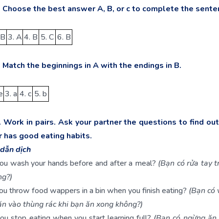
. Choose the best answer A, B, or c to complete the sent
 B
3. A
4. B
5. C
6. B
. Match the beginnings in A with the endings in B.
e
3. a
4. c
5. b
. Work in pairs. Ask your partner the questions to find out 
r has good eating habits.
dẫn dịch
u wash your hands before and after a meal?
(Bạn có rửa tay t
ng?)
u throw food wappers in a bin when you finish eating?
(Bạn có 
ăn vào thùng rác khi bạn ăn xong không?)
u stop eating when you start learning full?
(Bạn có ngừng ăn 