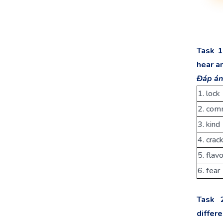
Task 1
hear an
Đáp án
1. lock
2. com
3. kind
4. crac
5. flav
6. fear
Task 
differe