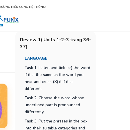
HƯƠNG HIỆU CÙNG HỆ THỐNG:
Review 1( Units 1-2-3 trang 36-
37)
LANGUAGE
Task 1. Listen and tick (✓) the word
if it is the same as the word you
hear and cross (X) it if it is
different.
Task 2. Choose the word whose
underlined part is pronounced
differently.
Task 3. Put the phrases in the box
into their suitable categories and