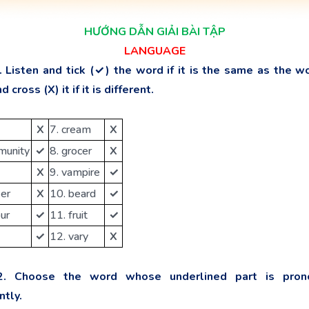
HƯỚNG DẪN GIẢI BÀI TẬP
LANGUAGE
. Listen and tick (✓) the word if it is the same as the w
d cross (X) it if it is different.
X
7. cream
X
munity
✓
8. grocer
X
X
9. vampire
✓
ker
X
10. beard
✓
our
✓
11. fruit
✓
✓
12. vary
X
2. Choose the word whose underlined part is pron
ntly.