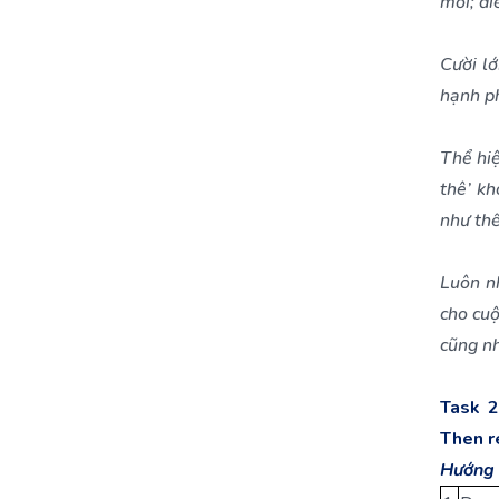
mới; đi
Cười l
hạnh ph
Thể hiệ
thê’ kh
như thế
Luôn n
cho cuộ
cũng nh
Task 2
Then r
Hướng 