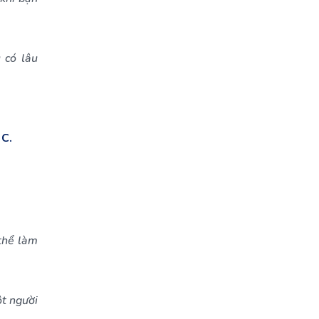
 có lâu
 C.
thể làm
t người