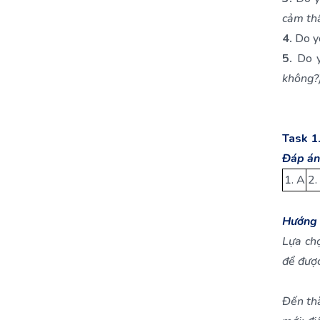
cảm th
4.
Do yo
5.
Do y
không?
Task 1
Đáp án
1. A
2.
Hướng 
Lựa ch
để đượ
Đến th