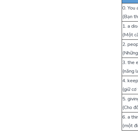
0. You 
(Bạn th
1. a di
(Một că
2. peop
(Những
3. the 
(năng l
4. keep
(giữ cơ
5. givi
(Cho đồ
6. a th
(một đi