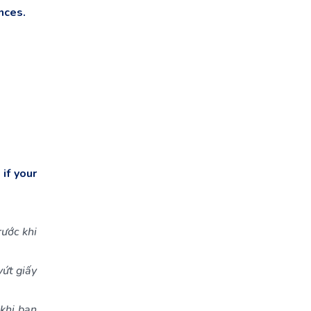
ences.
if your
rước khi
vứt giấy
khi bạn