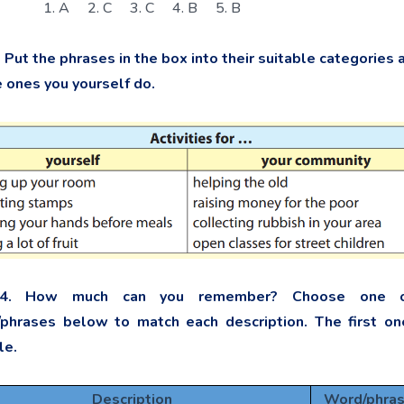
1. A 2. C 3. C 4. B 5. B
 Put the phrases in the box into their suitable categories 
e ones you yourself do.
 4. How much can you remember? Choose one o
phrases below to match each description. The first on
le.
Description
Word/phra