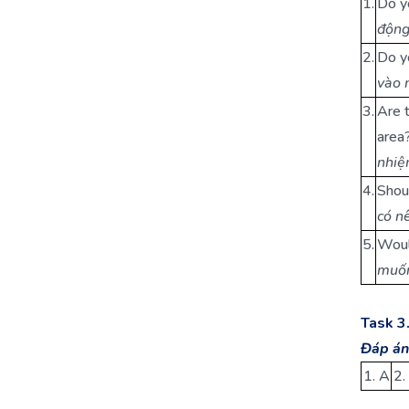
1.
Do y
động
2.
Do y
vào 
3.
Are 
area
nhiệ
4.
Shou
có n
5.
Woul
muốn
Task 3
Đáp án
1. A
2.