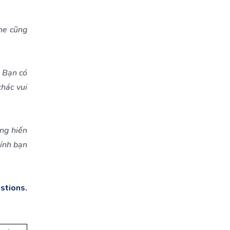
he cũng
. Bạn có
khác vui
ng hiến
hính bạn
stions.