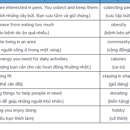
are interested in pens. You collect and keep them.
collecting pe
ích những cây bút. Bạn sưu tầm và giữ chúng.)
(sưu tập bút
sease from eating too much
obesity
n bệnh do ăn quá nhiều.)
(bệnh béo ph
le living in an area
community
 người sống ở trong một vùng.)
(cộng đồng
energy you need for daily activities
calories
ượng bạn cần cho các hoạt động thường nhật.)
(ca-lo)
ing fit
staying in sh
 thể cân đối)
(giữ dáng)
ng things to help people in need
donating
 để giúp những người khó khăn.)
(hiến tặng)
ing you enjoy doing
hobby
ều bạn thích làm)
(sở thích)