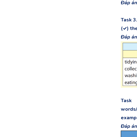
Đáp án
Task 3.
(✓) th
Đáp án
Task
words/
examp
Đáp án