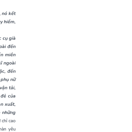
,
nó kết
y hiểm,
c cụ già
oài đến
ến miền
ĩ ngoài
ặc, đến
 phụ nữ
ận tải,
 đẻ của
n xuất,
n những
chỉ cao
 nàn yêu