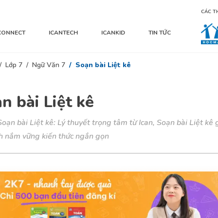
CÁC T
CONNECT
ICANTECH
ICANKID
TIN TỨC
Lớp 7
Ngữ Văn 7
Soạn bài Liệt kê
n bài Liệt kê
oạn bài Liệt kê: Lý thuyết trọng tâm từ Ican, Soạn bài Liệt kê 
nh nắm vững kiến thức ngắn gọn