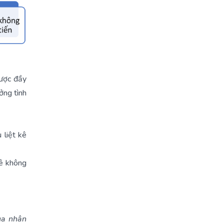
được đầy
ởng tình
 liệt kê
kê không
ủa nhân