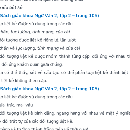
kiểu liệt kê
(Sách giáo khoa Ngữ Văn 2, tập 2 – trang 105)
p liệt kê được sử dụng trong các câu:
thần, lực lượng, tính mạng, của cải
i tượng được liệt kê riêng lẻ, lần lượt.
 thần và lực lượng, tính mạng và của cải
ối tượng liệt kê được nhóm thành từng cặp, đối ứng với nhau 
 đối ứng khách quan giữa chúng.
ta có thể thấy, xét về cấu tạo có thể phân loại liệt kê thành liệt
 liệt kê không theo cặp.
(Sách giáo khoa Ngữ Văn 2, tập 2 – trang 105)
p liệt kê được sử dụng trong các câu:
nứa, trúc, mai, vầu
ối tượng liệt kê bình đẳng, ngang hang với nhau về mặt ý nghĩ
 đổi trật tự của các đối tượng liệt kê,
 thành và trưởng thành (tăng tiến về thời gian)