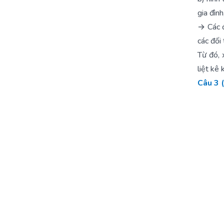
gia đìn
→ Các đ
các đối 
Từ đó, 
liệt kê 
Câu 3 