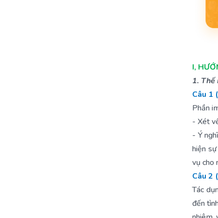
I, HƯ
1. Thế 
Câu 1 
Phần im
- Xét v
- Ý ngh
hiện sự
vụ cho 
Câu 2 
Tác dụn
đến tìn
nhiêm, 