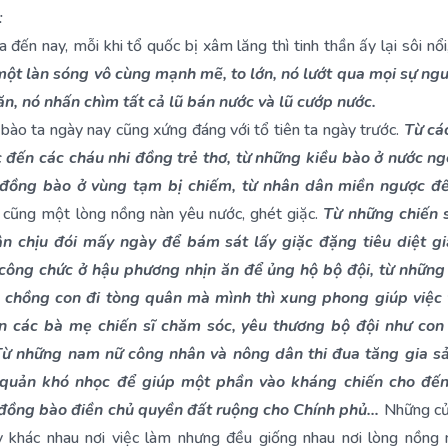
:
a đến nay, mỗi khi tổ quốc bị xâm lăng thì tinh thần ấy lại sôi nổi
một làn sóng vô cùng mạnh mẽ, to lớn, nó lướt qua mọi sự ngu
n, nó nhấn chìm tất cả lũ bán nước và lũ cướp nước.
bào ta ngày nay cũng xứng đáng với tổ tiên ta ngày trước.
Từ cá
c đến các cháu nhi đồng trẻ thơ, từ những kiều bào ở nước ng
đồng bào ở vùng tạm bị chiếm, từ nhân dân miền ngược đ
 cũng một lòng nồng nàn yêu nước, ghét giặc.
Từ những chiến s
ận chịu đói mấy ngày để bám sát lấy giặc đặng tiêu diệt gi
công chức ở hậu phương nhịn ăn để ủng hộ bộ đội, từ những
 chồng con đi tòng quân mà mình thì xung phong giúp việc v
n các bà mẹ chiến sĩ chăm sóc, yêu thương bộ đội như con
Từ những nam nữ công nhân và nông dân thi đua tăng gia sả
quản khó nhọc để giúp một phần vào kháng chiến cho đế
đồng bào điền chủ quyền đất ruộng cho Chính phủ…
Những cử 
y khác nhau nơi việc làm nhưng đều giống nhau nơi lòng nồng