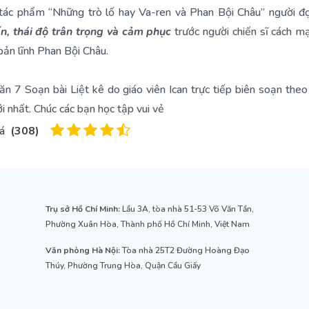
 tác phẩm “Những trò lố hay Va-ren và Phan Bội Châu” người đ
n, thái độ trân trọng và cảm phục
trước người chiến sĩ cách m
bản lĩnh Phan Bội Châu.
ăn 7 Soạn bài Liệt kê do giáo viên Ican trực tiếp biên soạn the
ới nhất. Chúc các bạn học tập vui vẻ
iá
(
308
)
Trụ sở Hồ Chí Minh:
Lầu 3A, tòa nhà 51-53 Võ Văn Tần,
Phường Xuân Hòa, Thành phố Hồ Chí Minh, Việt Nam
Văn phòng Hà Nội:
Tòa nhà 25T2 Đường Hoàng Đạo
Thúy, Phường Trung Hòa, Quận Cầu Giấy