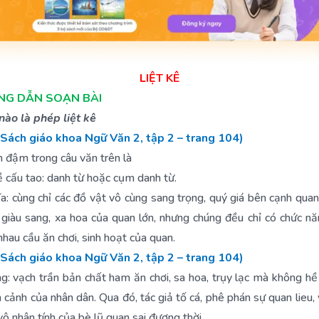
LIỆT KÊ
ỚNG DẪN SOẠN BÀI
nào là phép liệt kê
(Sách giáo khoa Ngữ Văn 2, tập 2 – trang 104)
 đậm trong câu văn trên là
ề cấu tao: danh từ hoặc cụm danh từ.
ĩa: cùng chỉ các đồ vật vô cùng sang trọng, quý giá bên cạnh quan
 giàu sang, xa hoa của quan lớn, nhưng chúng đều chỉ có chức n
nhau cầu ăn chơi, sinh hoạt của quan.
(Sách giáo khoa Ngữ Văn 2, tập 2 – trang 104)
g: vạch trần bản chất ham ăn chơi, sa hoa, trụy lạc mà không h
h cảnh của nhân dân. Qua đó, tác giả tố cá, phê phán sự quan lieu, 
vô nhân tính của bè lũ quan sai đương thời.