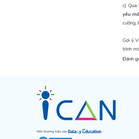
c) Qua
yêu mế
cường, 
Gợi ý V
trình m
Đánh g
Một thương hiệu của