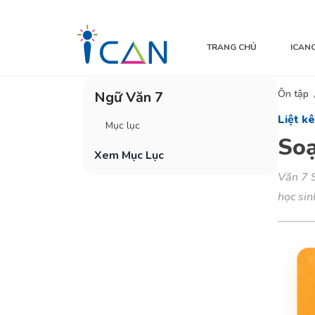
TRANG CHỦ
ICAN
Ôn tập
Ngữ Văn 7
Liệt kê
Mục lục
Soạ
Xem Mục Lục
Văn 7 S
học si