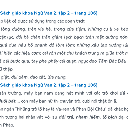
(Sách giáo khoa Ngữ Văn 2, tập 2 – trang 106)
p liệt kê được sử dụng trong các đoạn trích:
lòng đường, trên vỉa hè, trong cửa tiệm. Những cu li xe kéo
cật lực, đôi bà chân trần giẫm lạch bạch trên mặt đường nón
quả dưa hấu bổ phanh đỏ lòm lòm; những xâu lạp xưởng lủ
i hiên các hiệu cơm; cái rốn một chú khách trưng ra giữa trời; 
 oải bước qua, tay phe phẩy cái quạt, ngực đeo Tấm Bắc Đẩu 
ữ thập.
 giật, dùi đâm, dao cắt, lửa nung.
(Sách giáo khoa Ngữ Văn 2, tập 2 – trang 106)
 sân trường, mấy bạn nam đang hết mình với các trò chơi
đá 
đuổi bắt,…
còn mấy bạn nữ thì chuyện trò, cười nói thật ồn ã.
ện ngắn “Những trò lố hay là Va-ren và Phan Bội Châu” đã khắc h
nh tượng hai nhân vật với sự
dối trá, nham hiểm, lố bịch
đại d
n Pháp.