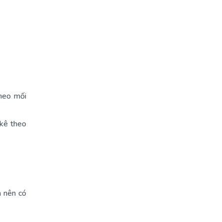
theo mối
 kê theo
a nên có