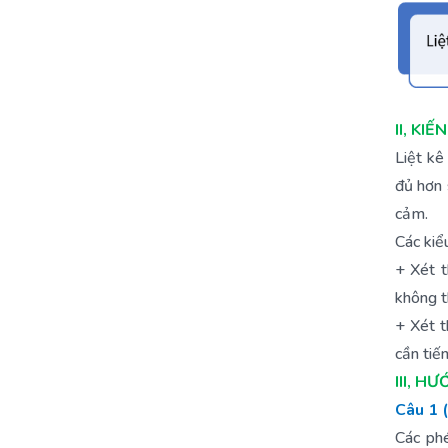
II, KI
Liệt kê
đủ hơn 
cảm.
Các kiểu
+ Xét t
không t
+ Xét t
cần tiến
III, 
Câu 1 
Các ph