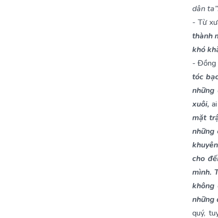
dân ta”
- Từ xư
thành 
khó khă
- Đồng 
tóc bạ
những 
xuôi,
ai
mặt tr
những 
khuyên
cho đế
mình. 
không 
những 
quý, tu