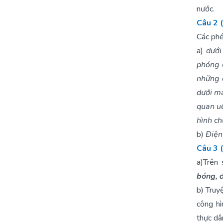
nước.
Câu 2 
Các phé
a)
dưới 
phóng 
những 
dưới má
quan uể
hình ch
b)
Điện
Câu 3 
a)Trên
bóng, 
b) Truy
công hì
thực dâ