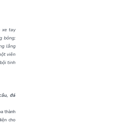
 xe tay
g bỏng;
ng lẳng
một viên
bội tinh
cầu, đá
ọa thành
iện cho