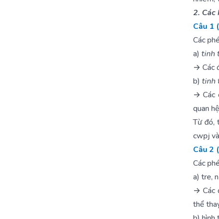
2. Các 
Câu 1 
Các phé
a)
tinh 
→ Các đố
b)
tinh
→ Các đ
quan hệ
Từ đó, 
cwpj và
Câu 2 
Các phé
a) tre, 
→ Các đ
thể thay
b) hình