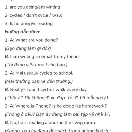
1. are you doing/am writing
2. cycles / don't cycle / walk
3. Is he doing/is reading
Hướng dẫn dịch:
1.
A
: What are you doing?
(Bạn đang làm gì đó?)
B
: I am writing an email to my friend.
(Tôi đang viết email cho bạn.)
2.
A
: Mai usually cycles to school.
(Mai thường đạp xe đến trường.)
B
: Really? I don't cycle. I walk every day.
(Thật à? Tôi không đi xe đạp. Tôi đi bộ mỗi ngày.)
3.
A
: Where is Phong? Is he doing his homework?
(Phong ở đâu? Bạn ấy đang làm bài tập về nhà à?)
B
: No, he is reading a book in the living room.
(Không, bạn ấy đang đọc sách trong phòng khách.)