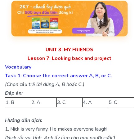
UNIT 3: MY FRIENDS
Lesson 7: Looking back and project
Vocabulary
Task 1: Choose the correct answer A, B, or C.
(Chọn câu trả lời đúng A, B hoặc C.)
Đáp án:
1. B
2. A
3. C
4. A
5. C
Hướng dẫn dịch:
1. Nick is very funny. He makes everyone laugh!
(Nick rất vui tính. Anh ấy làm cho mọi người cười!)