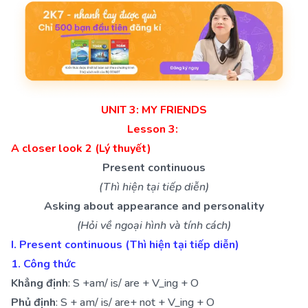
UNIT 3: MY FRIENDS
Lesson 3:
A closer look 2 (Lý thuyết)
Present continuous
(Thì hiện tại tiếp diễn)
Asking about appearance and personality
(Hỏi về ngoại hình và tính cách)
I. Present continuous (Thì hiện tại tiếp diễn)
1. Công thức
Khẳng định
: S +am/ is/ are + V_ing + O
Phủ định
: S + am/ is/ are+ not + V_ing + O