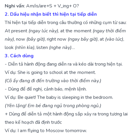
Nghi vấn
: Am/is/are+S + V_ing+ O?
2. Dấu hiệu nhận biết thì hiện tại tiếp diễn
Thì hiện tại tiếp diễn trong câu thường có những cụm từ sau:
At present
(ngay lúc này)
, at the moment
(ngay thời điểm
này)
, now
(bây giờ)
, right now
(ngay bây giờ)
, at
(vào lúc)
,
look
(nhìn kìa)
, listen
(nghe này)
…
3. Cách dùng
- Diễn tả hành động đang diễn ra và kéo dài trong hiện tại.
Ví dụ: She is going to school at the moment.
(Cô ấy đang đi đến trường vào thời điểm này.)
- Dùng để đề nghị, cảnh báo, mệnh lệnh.
Ví dụ: Be quiet! The baby is sleeping in the bedroom.
(Yên lặng! Em bé đang ngủ trong phòng ngủ.)
+ Dùng để diễn tả một hành động sắp xảy ra trong tương lai
theo kế hoạch đã định trước
Ví dụ: I am flying to Moscow tomorrow.