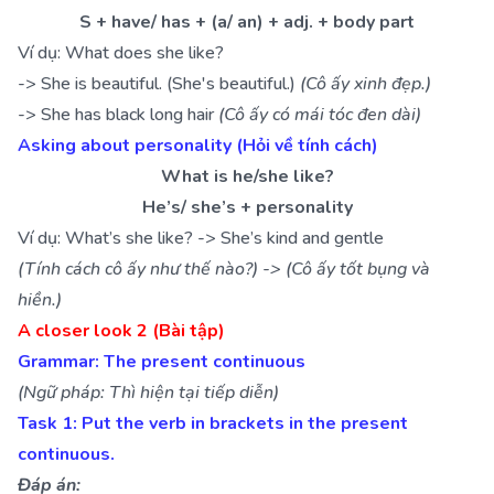
S + have/ has + (a/ an) + adj. + body part
Ví dụ: What does she like?
-> She is beautiful. (She's beautiful.)
(Cô ấy xinh đẹp.)
-> She has black long hair
(Cô ấy có mái tóc đen dài)
Asking about personality (Hỏi về tính cách)
What is he/she like?
He’s/ she’s + personality
Ví dụ: What’s she like? -> She’s kind and gentle
(Tính cách cô ấy như thế nào?) -> (Cô ấy tốt bụng và
hiền.)
A closer look 2 (Bài tập)
Grammar: The present continuous
(Ngữ pháp: Thì hiện tại tiếp diễn)
Task 1: Put the verb in brackets in the present
continuous.
Đáp án: