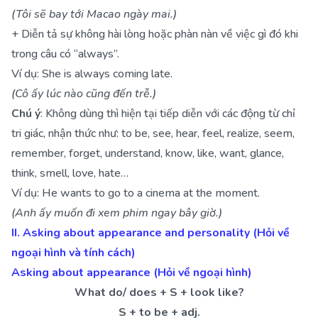
(Tôi sẽ bay tới Macao ngày mai.)
+ Diễn tả sự không hài lòng hoặc phàn nàn về việc gì đó khi
trong câu có “always”.
Ví dụ: She is always coming late.
(Cô ấy lúc nào cũng đến trễ.)
Chú ý
: Không dùng thì hiện tại tiếp diễn với các động từ chỉ
tri giác, nhận thức như: to be, see, hear, feel, realize, seem,
remember, forget, understand, know, like, want, glance,
think, smell, love, hate…
Ví dụ: He wants to go to a cinema at the moment.
(Anh ấy muốn đi xem phim ngay bây giờ.)
II. Asking about appearance and personality (Hỏi về
ngoại hình và tính cách)
Asking about appearance (Hỏi về ngoại hình)
What do/ does + S + look like?
S + to be + adj.