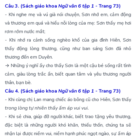
Câu 3. (Sách giáo khoa
Ngữ văn 6 tập 1
- Trang 73)
- Khi nghe mẹ và vú già nói chuyện, Sơn nhớ em, cảm động
và thương em quá và hiểu nỗi lòng của mẹ: Sơn thấy mẹ hơi
rơm rớm nước mắt;
- Khi nhớ ra cảnh sống nghèo khổ của gia đình Hiên, Sơn
thấy động lòng thương, cũng như ban sáng Sơn đã nhỏ
thương đến em Duyên.
→ Những ý nghĩ ấy cho thấy Sơn là một cậu bé sống rất tình
cảm, giàu lòng trắc ẩn, biết quan tâm và yêu thương người
thân, bạn bè.
Câu 4. (Sách giáo khoa
Ngữ văn 6 tập 1
- Trang 73)
- Khi cùng chị Lan mang chiếc áo bông cũ cho Hiên, Sơn thấy
trong lòng tự nhiên thấy ấm áp vui vui.
- Khi sẻ chia, giúp đỡ người khác, biết trao tặng yêu thương,
đặc biệt là những người khó khăn, thiếu thốn, chúng ta sẽ
nhận lại được niềm vui, niềm hạnh phúc ngọt ngào, sự ấm áp