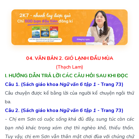
04. VĂN BẢN 2. GIÓ LẠNH ĐẦU MÙA
(Thạch Lam)
I. HƯỚNG DẪN TRẢ LỜI CÁC CÂU HỎI SAU KHI ĐỌC
Câu 1. (Sách giáo khoa
Ngữ văn 6 tập 1
- Trang 73)
Câu chuyện được kể bằng lời của người kể chuyện ngôi thứ
ba.
Câu 2. (Sách giáo khoa
Ngữ văn 6 tập 1
- Trang 73)
- Chị em Sơn có cuộc sống khá đủ đầy, sung túc còn các
bạn nhỏ khác trong xóm chợ thì nghèo khổ, thiếu thốn.
Tuy vậy, chị em Sơn vẫn thân mật chơi đùa với chúng chứ