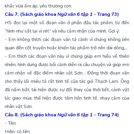
khắc vừa ấm áp, yêu thương con.
Câu 7. (Sách giáo khoa
Ngữ văn 6 tập 1
- Trang 73)
HS đọc lại một số đoạn văn ở phần đầu tác phẩm, từ đến
“hình như sắt lại vì rét” và nêu cảm nhận của mình. Gợi ý:
- Em không thích các đoạn văn tả cảnh vì chúng không liên
quan đến cốt truyện hoặc khiến tác phẩm trở nên dài dòng,...
- Em thích các đoạn văn này vì chúng giúp em hiểu về thiên
nhiên; hình dung được bối cảnh diễn ra câu chuyện và giúp em
cảm nhận về đặc điểm nhân vật Sơn… Đồng thời đoạn văn
cho thấy lối miêu tả rất tinh tế của tác giả Thạch Lam. Ông
đã nắm bắt, tái hiện được sự đổi thay của thời tiết, cảnh vật
lúc giao mùa; thể hiện được tâm hồn tinh tế, nhạy cảm của
nhân vật Sơn.
Câu 8. (Sách giáo khoa
Ngữ văn 6 tập 1
- Trang 74)
- Tên:
Hiên: có tên.