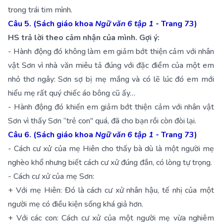
trong trái tim mình.
Câu 5. (Sách giáo khoa
Ngữ văn 6 tập 1
- Trang 73)
HS trả lời theo cảm nhận của mình. Gợi ý:
- Hành động đó không làm em giảm bớt thiện cảm với nhân
vật Sơn vì nhà văn miêu tả đúng với đặc điểm của một em
nhỏ thơ ngây: Sơn sợ bị mẹ mắng và có lẽ lúc đó em mới
hiểu mẹ rất quý chiếc áo bông cũ ấy…
- Hành động đó khiến em giảm bớt thiện cảm với nhân vật
Sơn vì thấy Sơn “trẻ con" quá, đã cho bạn rồi còn đòi lại.
Câu 6. (Sách giáo khoa
Ngữ văn 6 tập 1
- Trang 73)
- Cách cư xử của mẹ Hiên cho thấy bà dù là một người mẹ
nghèo khổ nhưng biết cách cư xử đúng đắn, có lòng tự trọng.
- Cách cư xử của mẹ Sơn:
+ Với mẹ Hiên: Đó là cách cư xử nhân hậu, tế nhị của một
người mẹ có điều kiện sống khá giả hơn.
+ Với các con: Cách cư xử của một người mẹ vừa nghiêm