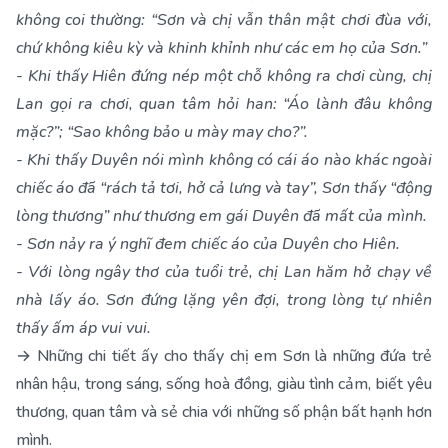
không coi thường: “Sơn và chị vẫn thân mật chơi đùa với,
chứ không kiêu kỳ và khinh khỉnh như các em họ của Sơn.”
- Khi thấy Hiên đứng nép một chỗ không ra chơi cùng, chị
Lan gọi ra chơi, quan tâm hỏi han: “Áo lành đâu không
mặc?”; “Sao không bảo u mày may cho?”.
- Khi thấy Duyên nói mình không có cái áo nào khác ngoài
chiếc áo đã “rách tả tơi, hở cả lưng và tay”, Sơn thấy “động
lòng thương” như thương em gái Duyên đã mất của mình.
- Sơn nảy ra ý nghĩ đem chiếc áo của Duyên cho Hiên.
- Với lòng ngây thơ của tuổi trẻ, chị Lan hăm hở chạy về
nhà lấy áo. Sơn đứng lặng yên đợi, trong lòng tự nhiên
thấy ấm áp vui vui.
→ Những chi tiết ấy cho thấy chị em Sơn là những đứa trẻ
nhân hậu, trong sáng, sống hoà đồng, giàu tình cảm, biết yêu
thương, quan tâm và sẻ chia với những số phận bất hạnh hơn
mình.