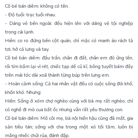
Cô bé bán diêm: không có tên.
- Độ tuổi: trạc tuổi nhau.
- Dáng vẻ bên ngoài: đều hiện lên với dáng vẻ tội nghiệp
trong cái lạnh.
Hiên: co ro đứng bên cột quán, chỉ mặc có manh áo rách tả
tơi, hở cả lưng và tay.
Cô bé bán diêm: đầu trần, chân đi đất, chân em đỏ ửng lên,
rồi tím bầm lại vì rét, chiếc tạp dề cũ kĩ, bông tuyết bám đầy
trên mái tóc dài xoã thành từng búp trên lưng em.
- Hoàn cảnh sống: Cả hai nhân vật đều có cuộc sống đói khổ,
khốn khó. Nhưng:
Hiên: Sống ở xóm chợ nghèo cùng với bà mẹ rất nghèo, chỉ
có nghề đi mò cua bắt ốc nhưng vẫn rất yêu thương con.
Cô bé bán diêm: Mồ côi mẹ, bà nội hiền hậu cũng đã mất, gia
sản tiêu tán; sống với cha trong một xó tối tăm, luôn bị
mắng nhiếc chửi rủa, đánh đập.