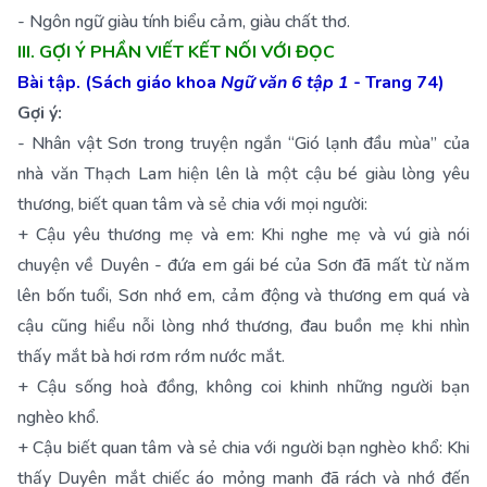
- Ngôn ngữ giàu tính biểu cảm, giàu chất thơ.
III. GỢI Ý PHẦN VIẾT KẾT NỐI VỚI ĐỌC
Bài tập. (Sách giáo khoa
Ngữ văn 6 tập 1
- Trang 74)
Gợi ý:
- Nhân vật Sơn trong truyện ngắn “Gió lạnh đầu mùa” của
nhà văn Thạch Lam hiện lên là một cậu bé giàu lòng yêu
thương, biết quan tâm và sẻ chia với mọi người:
+ Cậu yêu thương mẹ và em: Khi nghe mẹ và vú già nói
chuyện về Duyên - đứa em gái bé của Sơn đã mất từ năm
lên bốn tuổi, Sơn nhớ em, cảm động và thương em quá và
cậu cũng hiểu nỗi lòng nhớ thương, đau buồn mẹ khi nhìn
thấy mắt bà hơi rơm rớm nước mắt.
+ Cậu sống hoà đồng, không coi khinh những người bạn
nghèo khổ.
+ Cậu biết quan tâm và sẻ chia với người bạn nghèo khổ: Khi
thấy Duyên mắt chiếc áo mỏng manh đã rách và nhớ đến