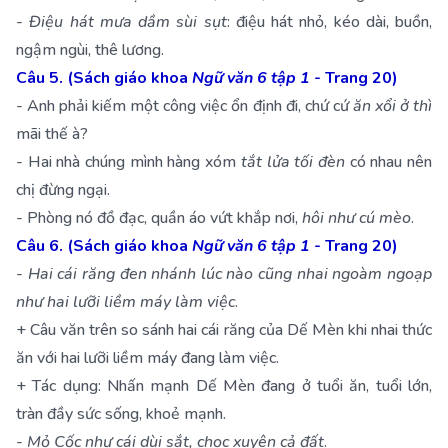
-
Điệu hát mưa dầm sùi sụt
: điệu hát nhỏ, kéo dài, buồn,
ngậm ngùi, thê lương.
Câu 5. (Sách giáo khoa
Ngữ văn 6 tập 1
- Trang 20)
- Anh phải kiếm một công việc ổn định đi, chứ cứ
ăn xổi ở thì
mãi thế à?
- Hai nhà chúng mình hàng xóm
tắt lửa tối đèn
có nhau nên
chị đừng ngại.
- Phòng nó đồ đạc, quần áo vứt khắp nơi,
hôi như cú mèo
.
Câu 6. (Sách giáo khoa
Ngữ văn 6 tập 1
- Trang 20)
-
Hai cái răng đen nhánh lúc nào cũng nhai ngoàm ngoạp
như hai lưỡi liềm máy làm việc
.
+ Câu văn trên so sánh hai cái răng của Dế Mèn khi nhai thức
ăn với hai lưỡi liềm máy đang làm việc.
+ Tác dụng: Nhấn mạnh Dế Mèn đang ở tuổi ăn, tuổi lớn,
tràn đầy sức sống, khoẻ mạnh.
-
Mỏ Cốc như cái dùi sắt, chọc xuyên cả đất
.