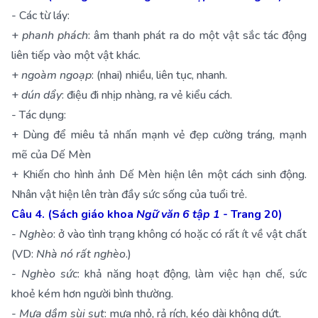
- Các từ láy:
+
phanh phách
: âm thanh phát ra do một vật sắc tác động
liên tiếp vào một vật khác.
+
ngoàm ngoạp
: (nhai) nhiều, liên tục, nhanh.
+
dún dẩy
: điệu đi nhịp nhàng, ra vẻ kiểu cách.
- Tác dụng:
+ Dùng để miêu tả nhấn mạnh vẻ đẹp cường tráng, mạnh
mẽ của Dế Mèn
+ Khiến cho hình ảnh Dế Mèn hiện lên một cách sinh động.
Nhân vật hiện lên tràn đầy sức sống của tuổi trẻ.
Câu 4. (Sách giáo khoa
Ngữ văn 6 tập 1
- Trang 20)
-
Nghèo
: ở vào tình trạng không có hoặc có rất ít về vật chất
(VD:
Nhà nó rất nghèo
.)
-
Nghèo sức
: khả năng hoạt động, làm việc hạn chế, sức
khoẻ kém hơn người bình thường.
-
Mưa dầm sùi sụt
: mưa nhỏ, rả rích, kéo dài không dứt.