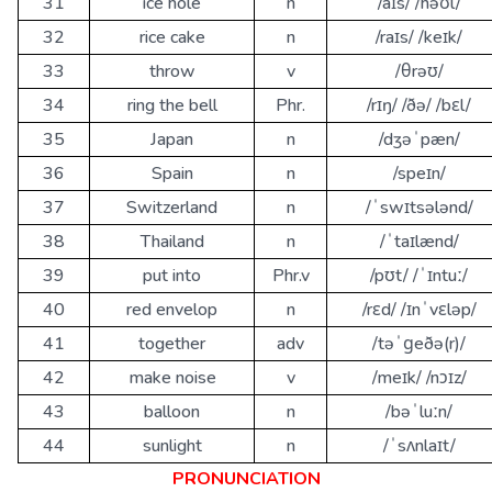
31
ice hole
n
/aɪs/ /həʊl/
32
rice cake
n
/raɪs/ /keɪk/
33
throw
v
/θrəʊ/
34
ring the bell
Phr.
/rɪŋ/ /ðə/ /bɛl/
35
Japan
n
/dʒəˈpæn/
36
Spain
n
/speɪn/
37
Switzerland
n
/ˈswɪtsələnd/
38
Thailand
n
/ˈtaɪlænd/
39
put into
Phr.v
/pʊt/ /ˈɪntuː/
40
red envelop
n
/rɛd/ /ɪnˈvɛləp/
41
together
adv
/təˈɡeðə(r)/
42
make noise
v
/meɪk/ /nɔɪz/
43
balloon
n
/bəˈluːn/
44
sunlight
n
/ˈsʌnlaɪt/
PRONUNCIATION