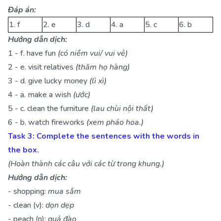
Đáp án:
1. f
2. e
3. d
4. a
5. c
6. b
Hướng dẫn dịch:
1 - f. have fun
(có niềm vui/ vui vẻ)
2 - e. visit relatives
(thăm họ hàng)
3 - d. give lucky money
(lì xì)
4 - a. make a wish
(ước)
5 - c. clean the furniture
(lau chùi nội thất)
6 - b. watch fireworks
(xem pháo hoa.)
Task 3: Complete the sentences with the words in
the box.
(Hoàn thành các câu với các từ trong khung.)
Hướng dẫn dịch:
- shopping:
mua sắm
- clean (v):
dọn dẹp
- peach (n):
quả đào