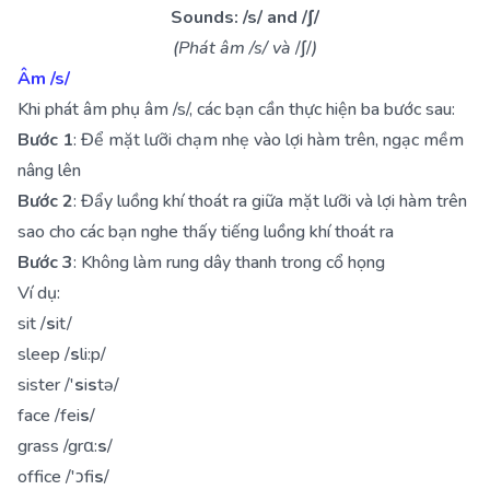
Sounds: /s/ and /∫/
(Phát âm /s/ và
/∫/
)
Âm /s/
Khi phát âm phụ âm /s/, các bạn cần thực hiện ba bước sau:
Bước 1
: Để mặt lưỡi chạm nhẹ vào lợi hàm trên, ngạc mềm
nâng lên
Bước 2
: Đẩy luồng khí thoát ra giữa mặt lưỡi và lợi hàm trên
sao cho các bạn nghe thấy tiếng luồng khí thoát ra
Bước 3
: Không làm rung dây thanh trong cổ họng
Ví dụ:
sit /
s
it/
sleep /
s
li:p/
sister /'
s
i
s
tə/
face /fei
s
/
grass /grɑ:
s
/
office /'ɔfi
s
/