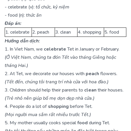
- celebrate (v):
tổ chức, kỷ niệm
- food (n):
thức ăn
Đáp án:
1. celebrate
2. peach
3. clean
4. shopping
5. food
Hướng dẫn dịch:
1. In Viet Nam, we
celebrate
Tet in January or February.
(Ở Việt Nam, chúng ta đón Tết vào tháng Giêng hoặc
tháng Hai.)
2. At Tet, we decorate our houses with
peach
flowers.
(Tết đến, chúng tôi trang trí nhà cửa với hoa đào.)
3. Children should help their parents to
clean
their houses.
(Trẻ nhỏ nên giúp bố mẹ dọn dẹp nhà cửa.)
4. People do a lot of
shopping
before Tet.
(Mọi người mua sắm rất nhiều trước Tết.)
5. My mother usually cooks special
food
during Tet.