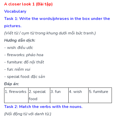
A closer look 1 (Bài tập)
Vocabulary
Task 1: Write the words/phrases in the box under the
pictures.
(Viết từ / cụm từ trong khung dưới mỗi bức tranh.)
Hướng dẫn dịch:
- wish:
điều ước
- fireworks:
pháo hoa
- furniture:
đồ nội thất
- fun:
niềm vui
- special food:
đặc sản
Đáp án:
1. fireworks
2. special
3. fun
4. wish
5. furniture
food
Task 2: Match the verbs with the nouns.
(Nối động từ với danh từ.)