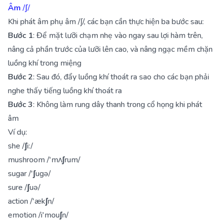
Âm
/∫/
Khi phát âm phụ âm /ʃ/, các bạn cần thực hiện ba bước sau:
Bước 1
: Để mặt lưỡi chạm nhẹ vào ngay sau lợi hàm trên,
nâng cả phần trước của lưỡi lên cao, và nâng ngạc mềm chặn
luồng khí trong miệng
Bước 2
: Sau đó, đẩy luồng khí thoát ra sao cho các bạn phải
nghe thấy tiếng luồng khí thoát ra
Bước 3
: Không làm rung dây thanh trong cổ họng khi phát
âm
Ví dụ:
she /
ʃ
i:/
mushroom /'mʌ
ʃ
rum/
sugar /'
ʃ
ugə/
sure /
ʃ
uə/
action /'æk
ʃ
n/
emotion /i'mou
ʃ
n/