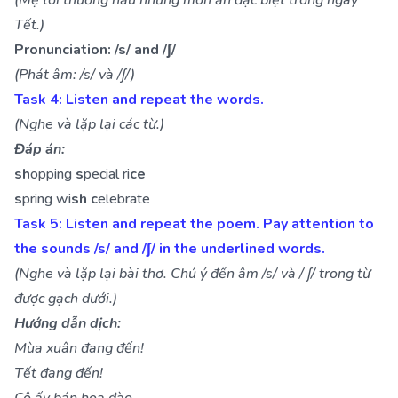
(Mẹ tôi thường nấu những món ăn đặc biệt trong ngày
Tết.)
Pronunciation: /s/ and /ʃ/
(Phát âm: /s/ và /ʃ/)
Task 4: Listen and repeat the words.
(Nghe và lặp lại các từ.)
Đáp án:
sh
opping
s
pecial ri
ce
s
pring wi
sh
c
elebrate
Task 5: Listen and repeat the poem. Pay attention to
the sounds /s/ and /ʃ/ in the underlined words.
(Nghe và lặp lại bài thơ. Chú ý đến âm /s/ và / ʃ/ trong từ
được gạch dưới.)
Hướng dẫn dịch:
Mùa xuân đang đến!
Tết đang đến!