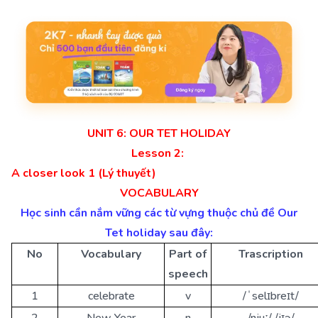
UNIT 6: OUR TET HOLIDAY
Lesson 2:
A closer look 1 (Lý thuyết)
VOCABULARY
Học sinh cần nắm vững các từ vựng thuộc chủ đề Our
Tet holiday sau đây:
No
Vocabulary
Part of
Trascription
speech
1
celebrate
v
/ˈselɪbreɪt/