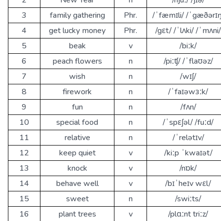
2
New Year
n
/njuː/ /jɪə/
3
family gathering
Phr.
/ˈfæmɪli/ /ˈgæðərɪŋ
4
get lucky money
Phr.
/gɛt/ /ˈlʌki/ /ˈmʌni/
5
beak
v
/biːk/
6
peach flowers
n
/piːʧ/ /ˈflaʊəz/
7
wish
n
/wɪʃ/
8
firework
n
/ˈfaɪəwɜːk/
9
fun
n
/fʌn/
10
special food
n
/ˈspɛʃəl/ /fuːd/
11
relative
n
/ˈrelətɪv/
12
keep quiet
v
/kiːp ˈkwaɪət/
13
knock
v
/nɒk/
14
behave well
v
/bɪˈheɪv wɛl/
15
sweet
n
/swiːts/
16
plant trees
v
/plɑːnt triːz/