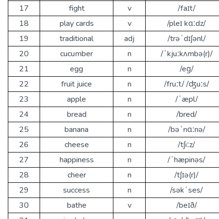
17
fight
v
/faɪt/
18
play cards
v
/pleɪ kɑːdz/
19
traditional
adj
/trəˈdɪʃənl/
20
cucumber
n
/ˈkjuːkʌmbə(r)/
21
egg
n
/eɡ/
22
fruit juice
n
/fruːt/ /ʤuːs/
23
apple
n
/ˈæpl/
24
bread
n
/bred/
25
banana
n
/bəˈnɑːnə/
26
cheese
n
/tʃiːz/
27
happiness
n
/ˈhæpinəs/
28
cheer
n
/tʃɪə(r)/
29
success
n
/səkˈses/
30
bathe
v
/beɪð/