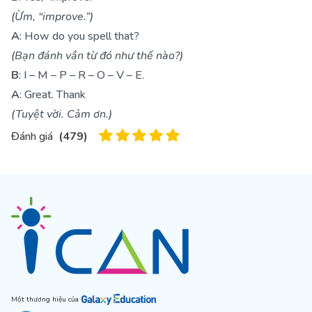
(Ừm, “improve.”)
A
: How do you spell that?
(Bạn đánh vần từ đó như thế nào?)
B
: I – M – P – R – O – V – E.
A
: Great. Thank
(Tuyệt vời. Cảm ơn.)
Đánh giá
(
479
)
Một thương hiệu của