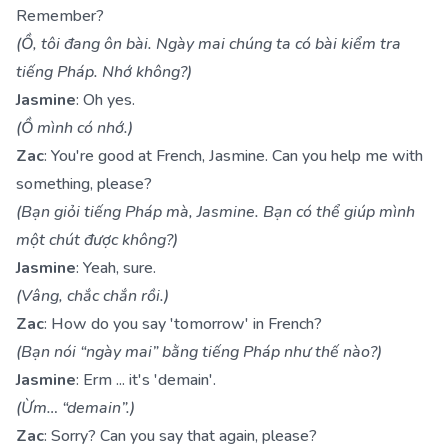
Remember?
(Ồ, tôi đang ôn bài. Ngày mai chúng ta có bài kiểm tra
tiếng Pháp. Nhớ không?)
Jasmine
: Oh yes.
(Ồ mình có nhớ.)
Zac
: You're good at French, Jasmine. Can you help me with
something, please?
(Bạn giỏi tiếng Pháp mà, Jasmine. Bạn có thể giúp mình
một chút được không?)
Jasmine
: Yeah, sure.
(Vâng, chắc chắn rồi.)
Zac
: How do you say 'tomorrow' in French?
(Bạn nói “ngày mai” bằng tiếng Pháp như thế nào?)
Jasmine
: Erm ... it's 'demain'.
(Ừm… “demain”.)
Zac
: Sorry? Can you say that again, please?