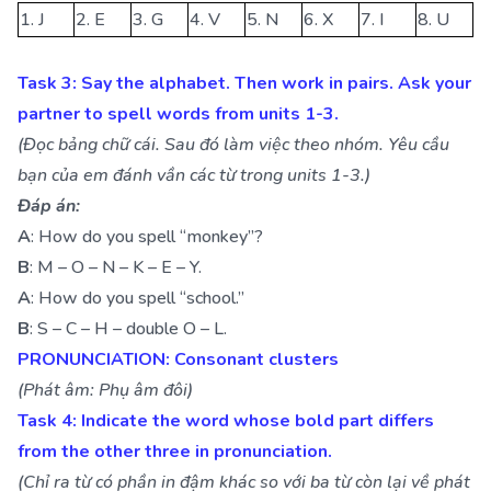
1. J
2. E
3. G
4. V
5. N
6. X
7. I
8. U
Task 3: Say the alphabet. Then work in pairs. Ask your
partner to spell words from units 1-3.
(Đọc bảng chữ cái. Sau đó làm việc theo nhóm. Yêu cầu
bạn của em đánh vần các từ trong units 1-3.)
Đáp án:
A
: How do you spell “monkey”?
B
: M – O – N – K – E – Y.
A
: How do you spell “school.”
B
: S – C – H – double O – L.
PRONUNCIATION: Consonant clusters
(Phát âm: Phụ âm đôi)
Task 4: Indicate the word whose bold part differs
from the other three in pronunciation.
(Chỉ ra từ có phần in đậm khác so với ba từ còn lại về phát