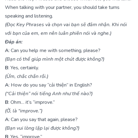
When talking with your partner, you should take turns
speaking and listening.
(Đọc Key Phrases và chọn vai bạn sẽ đảm nhận. Khi nói
với bạn của em, em nên luân phiên nói và nghe.)
Đáp án:
A
: Can you help me with something, please?
(Bạn có thể giúp mình một chút được không?)
B
: Yes, certainly.
(Ừm, chắc chắn rồi.)
A
: How do you say “cải thiện” in English?
(“Cải thiện” nói tiếng Anh như thế nào?)
B
: Ohm… it’s “improve.”
(Ờ, là “improve.”)
A
: Can you say that again, please?
(Bạn vui lòng lặp lại được không?)
B
: Yes, “improve.”