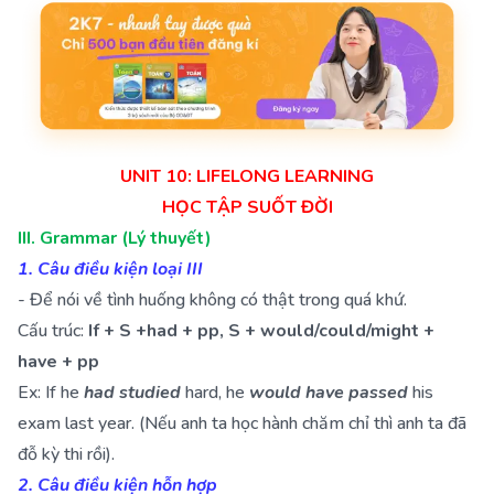
UNIT 10: LIFELONG LEARNING
HỌC TẬP SUỐT ĐỜI
III. Grammar (Lý thuyết)
1. Câu điều kiện loại III
- Để nói về tình huống không có thật trong quá khứ.
Cấu trúc:
If + S +had + pp, S + would/could/might +
have + pp
Ex: If he
had studied
hard, he
would have passed
his
exam last year. (Nếu anh ta học hành chăm chỉ thì anh ta đã
đỗ kỳ thi rồi).
2. Câu điều kiện hỗn hợp