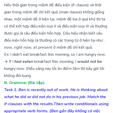
Nếu thời gian trong mệnh đề điều kiện (if-clause) và thời
gian trong mệnh đề chỉ kết quả (main clause) không giống
nhau: một mệnh đề ở hiện tại, mệnh đề kia ở quá khứ thì ta
có thể kết hợp điều kiện loại II và điều kiện loại III và thường
được gọi là câu điều kiện hỗn hợp. Dấu hiệu nhận biết câu
điều kiện hỗn hợp là thường có các trạng từ ở hiện tại như :
now, right now, at present
ở mệnh đề chỉ kết quả.
Ex: I didn’t eat breakfast this morning, so I am hungry now.
→ If I
had eaten
breakfast this morning, I
would not be
hungry now. (Nếu sáng nay tôi ăn điểm tâm thì bây giờ tôi
không đói bụng.
III. Grammar (Bài tập)
Task 1: Ben is recently out of work. He is thinking about
what he did or did not do in his previous job. Match the
if-clauses with the results.Then write conditionals using
appropriate verb forms. (Ben gần đây không có việc