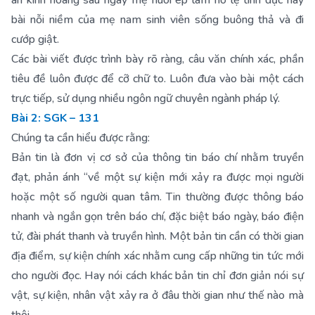
án kinh hoàng sau ngày mẹ nuôi ép làm nô lệ tình dục hay
bài nỗi niềm của mẹ nam sinh viên sống buông thả và đi
cướp giật.
Các bài viết được trình bày rõ ràng, câu văn chính xác, phần
tiêu đề luôn được để cỡ chữ to. Luôn đưa vào bài một cách
trực tiếp, sử dụng nhiều ngôn ngữ chuyên ngành pháp lý.
Bài 2: SGK – 131
Chúng ta cần hiểu được rằng:
Bản tin là đơn vị cơ sở của thông tin báo chí nhằm truyền
đạt, phản ánh “về một sự kiện mới xảy ra được mọi người
hoặc một số người quan tâm. Tin thường được thông báo
nhanh và ngắn gọn trên báo chí, đặc biệt báo ngày, báo điện
tử, đài phát thanh và truyền hình. Một bản tin cần có thời gian
địa điểm, sự kiện chính xác nhằm cung cấp những tin tức mới
cho người đọc. Hay nói cách khác bản tin chỉ đơn giản nói sự
vật, sự kiện, nhân vật xảy ra ở đâu thời gian như thế nào mà