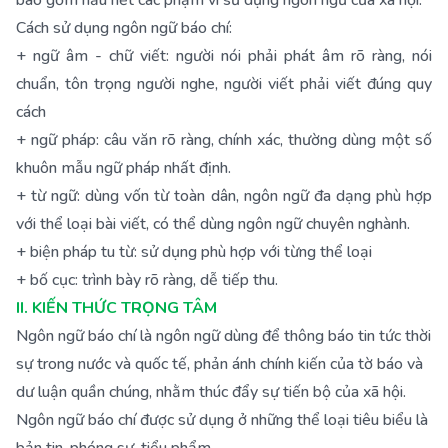
bao gồm hầu hết các phạm vi sử dụng ngôn ngữ của xã hội.
Cách sử dụng ngôn ngữ báo chí:
+ ngữ âm - chữ viết: người nói phải phát âm rõ ràng, nói
chuẩn, tôn trọng người nghe, người viết phải viết đúng quy
cách
+ ngữ pháp: câu văn rõ ràng, chính xác, thường dùng một số
khuôn mẫu ngữ pháp nhất định.
+ từ ngữ: dùng vốn từ toàn dân, ngôn ngữ đa dạng phù hợp
với thể loại bài viết, có thể dùng ngôn ngữ chuyên nghành.
+ biện pháp tu từ: sử dụng phù hợp với từng thể loại
+ bố cục: trình bày rõ ràng, dễ tiếp thu.
II. KIẾN THỨC TRỌNG TÂM
Ngôn ngữ báo chí là ngôn ngữ dùng để thông báo tin tức thời
sự trong nước và quốc tế, phản ánh chính kiến của tờ báo và
dư luận quần chúng, nhằm thúc đẩy sự tiến bộ của xã hội.
Ngôn ngữ báo chí được sử dụng ở những thể loại tiêu biểu là