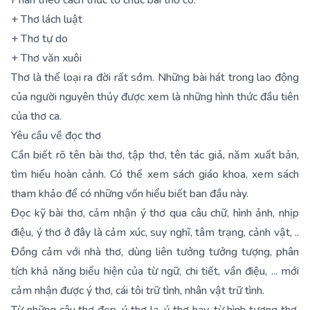
Phân theo cách thức tổ chức bài thơ có:
+ Thơ lách luật
+ Thơ tự do
+ Thơ văn xuôi
Thơ là thể loại ra đời rất sớm. Những bài hát trong lao động
của người nguyên thủy được xem là những hình thức đầu tiên
của thơ ca.
Yêu cầu về đọc thơ
Cần biết rõ tên bài thơ, tập thơ, tên tác giả, năm xuất bản,
tìm hiểu hoàn cảnh. Có thể xem sách giáo khoa, xem sách
tham khảo để có những vốn hiểu biết ban đầu này.
Đọc kỹ bài thơ, cảm nhận ý thơ qua câu chữ, hình ảnh, nhịp
điệu, ý thơ ở đây là cảm xúc, suy nghĩ, tâm trạng, cảnh vật, ..
Đồng cảm với nhà thơ, dùng liên tưởng tưởng tượng, phân
tích khả năng biểu hiện của từ ngữ, chi tiết, vần điệu, ... mới
cảm nhận được ý thơ, cái tôi trữ tình, nhân vật trữ tình.