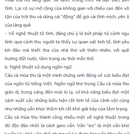
mùa thu nơi làng quê: se lạnh, trong trẻo và đặc biệt yên
tĩnh. Lại có sự mở rộng của không gian với chiều cao đến vô
tận của trời thu và dùng cái "động" để gợi cái tĩnh mịch, yên ả
của làng quê.
- Về nghệ thuật tả tình, đáng chú ý là bút pháp tả cảnh ngụ
tình: qua cảnh thu, người ta thấy sự quan sát tinh tế, tình yêu
kín đáo mà thiết tha của nhà thơ với thiên nhiên, với quê
hương đất nước, tâm trạng ưu thời mẫn thế.
b. Nghệ thuật sử dụng ngôn ngữ
Câu cá mùa thu là một minh chứng sinh động về sức biếu đạt
của ngôn từ tiếng Việt. Ngôn ngữ thơ trong Câu cá mùa thu
giản dị, trong sáng đến mức kì lạ, có khả năng biểu đạt một
cách xuất sắc những biểu hiện rất tinh tế của cảnh vật cũng
như những uẩn khúc thầm kín rất khó giãi bày của tâm trạng.
Câu cá mùa thu thành công nhiều mặt về nghệ thuật trong
đó độc đáo nhất là cách gieo vần. Vần "eo" là một vần khó