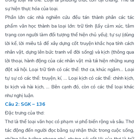
trong loại và thể. Loại là phương thức tồn tại chung. Thể là
sự hiện thực hóa của loại.
Phần lớn các nhà nghiên cứu đều tán thành phân các tác
phẩm văn học thành ba loại lớn: trữ tình (lấy cảm xúc, tâm
trạng con người làm đối tượng thể hiện chủ yếu); tự sự (dùng
lời kể, lời miêu tả để xây dựng cốt truyện khắc họa tính cách
nhân vật, dựng lên bức tranh về đời sống) và kịch (thông qua
lời thoại, hành động của các nhân vật mà tái hiện những xung
đột xã hội. Loại trữ tình có các thể: thơ ca, khúc ngâm… Loại
tự sự có các thể: truyện, kí, … Loại kịch có các thể: chính kịch,
bi kịch và hài kịch, … Bên cạnh đó, còn có các thể loại khác
như nghị luận.
Câu 2: SGK – 136
Đặc trưng của thơ:
Thơ là thể loại văn học có phạm vi phổ biến rộng và sâu. Thơ
tác động đến người đọc bằng sự nhận thức trong cuộc sống,