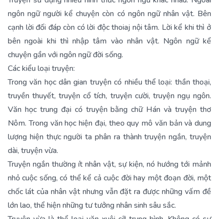
Truyện sử dụng nhiều hình thức ngôn ngữ khác nhau. Ngoài
ngôn ngữ người kể chuyện còn có ngôn ngữ nhân vật. Bên
cạnh lời đối đáp còn có lời độc thoiaj nội tâm. Lời kể khi thì ở
bên ngoài khi thì nhập tâm vào nhân vật. Ngôn ngữ kể
chuyện gần với ngôn ngữ đời sống.
Các kiểu loại truyện:
Trong văn học dân gian truyện có nhiều thể loại: thần thoại,
truyền thuyết, truyện cổ tích, truyện cười, truyện ngụ ngôn.
Văn học trung đại có truyện bằng chữ Hán và truyện thơ
Nôm. Trong văn học hiện đại, theo quy mô văn bản và dung
lượng hiện thực người ta phân ra thành truyện ngắn, truyện
dài, truyện vừa.
Truyện ngắn thường ít nhân vật, sự kiện, nó hướng tới mảnh
nhỏ cuộc sống, có thể kể cả cuộc đời hay một đoạn đời, một
chốc lát của nhân vật nhưng vẫn đặt ra được những vấm đề
lớn lao, thể hiện những tư tưởng nhân sinh sâu sắc.