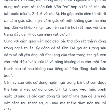
luyến láy, khó vận, thế nhưng nó lại được Nguyền Khuyến sử
dụng một cách rất thần tình. Vần "eo" hợp ớ tất cả các câu
bắt buộc (câu 1, 2, 4, 6 và câu 8). Nó góp phần diễn tả rất rõ
cái cảm giác sắc, nhọn, cảm giác về một không gian thu nhỏ
hẹp dần và khép kín lại, tạo nên sự hài hoà rất mực với tâm
trạng đầy uẩn khúc của nhân vật trữ tình.
Cùng với cách gieo vần độc đáo, bài thơ còn rất thành công
trong nghệ thuật lấy động để tả tĩnh. Để gợi ấn tượng sâu
đậm về cái yên ắng, cái tĩnh lặng của tâm trạng, tác giả xen
vào một điệu "vèo" của lá và bâng khuâng đưa vào một âm
thanh như có như không của tiếng cá "đớp động dưới chân
bèo".
Cái hay của việc sử dụng ngôn ngữ trong bài thơ còn được
thể hiện ớ việc sử dụng các tính từ: trong veo, biếc, xanh
ngắt, lơ lửng và các cụm động từ: gợn tí, khẽ dưa để làm nổi
bật cảnh thu thanh sơ, dịu nhẹ mà thấm đậm hồn thu xứ