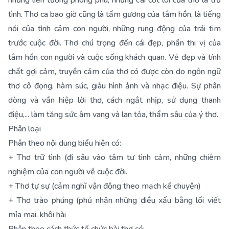
những liên tưởng phong phú, nhưng cái cốt lõi của thơ là trữ
tình. Thơ ca bao giờ cũng là tấm gương của tâm hồn, là tiếng
nói của tình cảm con người, những rung động của trái tim
trước cuộc đời. Thơ chú trọng đến cái đẹp, phần thi vị của
tâm hồn con người và cuộc sống khách quan. Vẻ đẹp và tính
chất gợi cảm, truyền cảm của thơ có được còn do ngôn ngữ
thơ cô đọng, hàm súc, giàu hình ảnh và nhạc điệu. Sự phân
dòng và vần hiệp lời thơ, cách ngắt nhịp, sử dụng thanh
điệu,... làm tăng sức âm vang và lan tỏa, thẩm sâu của ý thơ.
Phân loại
Phân theo nội dung biểu hiện có:
+ Thơ trữ tình (đi sâu vào tâm tư tình cảm, những chiêm
nghiệm của con người về cuộc đời.
+ Thơ tự sự (cảm nghĩ vận động theo mạch kể chuyện)
+ Thơ trào phúng (phủ nhận những điều xấu bằng lối viết
mỉa mai, khôi hài