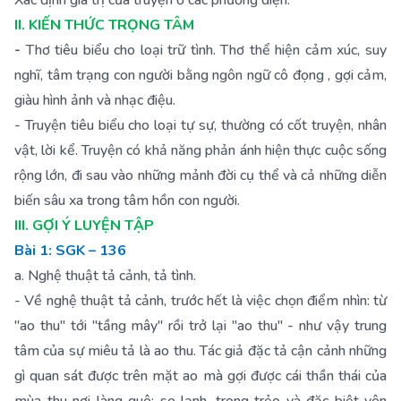
Xác định giá trị của truyện ở các phương diện.
II. KIẾN THỨC TRỌNG TÂM
-
Thơ tiêu biểu cho loại trữ tình. Thơ thể hiện cảm xúc, suy
nghĩ, tâm trạng con người bằng ngôn ngữ cô đọng , gợi cảm,
giàu hình ảnh và nhạc điệu.
- Truyện tiêu biểu cho loại tự sự, thường có cốt truyện, nhân
vật, lời kể. Truyện có khả năng phản ánh hiện thực cuộc sống
rộng lớn, đi sau vào những mảnh đời cụ thể và cả những diễn
biến sâu xa trong tâm hồn con người.
III. GỢI Ý LUYỆN TẬP
Bài 1: SGK – 136
a. Nghệ thuật tả cảnh, tả tình.
- Về nghệ thuật tả cảnh, trước hết là việc chọn điểm nhìn: từ
"ao thu" tới "tầng mây" rồi trở lại "ao thu" - như vậy trung
tâm của sự miêu tả là ao thu. Tác giả đặc tả cận cảnh những
gì quan sát được trên mặt ao mà gợi được cái thần thái của