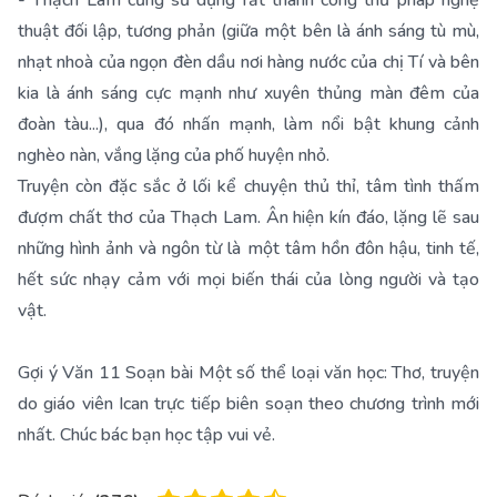
- Thạch Lam cũng sử dụng rất thành công thủ pháp nghệ
thuật đối lập, tương phản (giữa một bên là ánh sáng tù mù,
nhạt nhoà của ngọn đèn dầu nơi hàng nước của chị Tí và bên
kia là ánh sáng cực mạnh như xuyên thủng màn đêm của
đoàn tàu...), qua đó nhấn mạnh, làm nổi bật khung cảnh
nghèo nàn, vắng lặng của phố huyện nhỏ.
Truyện còn đặc sắc ở lối kể chuyện thủ thỉ, tâm tình thấm
đượm chất thơ của Thạch Lam. Ân hiện kín đáo, lặng lẽ sau
những hình ảnh và ngôn từ là một tâm hồn đôn hậu, tinh tế,
hết sức nhạy cảm với mọi biến thái của lòng người và tạo
vật.
Gợi ý Văn 11 Soạn bài Một số thể loại văn học: Thơ, truyện
do giáo viên Ican trực tiếp biên soạn theo chương trình mới
nhất. Chúc bác bạn học tập vui vẻ.