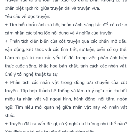
Truyện vừa là thể loại văn xuôi cỡ trung bình. Không có sự
phân biệt rạch ròi giữa truyện dài và truyện vừa.
Yêu cầu về đọc truyện:
+ Tìm hiểu bối cảnh xã hội, hoàn cảnh sáng tác để có cơ sở
cảm nhận các tầng lớp nội dung và ý nghĩa của truyện.
+ Phân tích diễn biến của cốt truyện qua các phần mở đầu,
vận động, kết thúc với các tình tiết, sự kiện, biến cố cụ thể.
Làm rõ giá trị cảu các yếu tố đó trong việc phản ánh hiện
thực cuộc sống, khắc họa bản chất, tính cách các nhân vật.
Chú ý tới nghệ thuật tự sự.
+ Phân tích các nhân vật trong dòng lưu chuyển của cốt
truyện. Tập hợp thành hệ thống và làm rõ ý ngĩa các chi tiết
miêu tả nhân vật về ngoại hình, hành động, nội tâm, ngôn
ngữ. Tìm hiểu mối quan hệ giữa nhân vật này với nhân vật
khác.
+ Truyện đặt ra vấn đề gì, có ý nghĩa tư tưởng như thế nào?