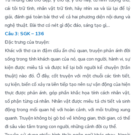
Từ những câu thơ đẹp, ý thơ lạ, ý thơ hay, từ hình tượng thơ,
cái tôi trữ tình, nhân vật trữ tình, hãy nhìn xa và lùi lại để lý
giải, đánh giá toàn bài thơ về cả hai phương diện nội dung và
nghệ thuật. Bài thơ có nét gì độc đáo, sáng tạo gì,...
Câu 3: SGK – 136
Đặc trưng của truyện:
Khác với thơ ca in đậm dấu ấn chủ quan, truyện phản ánh đời
sống trong tính khách quan của nó, qua con người, hành vi, sự
kiện được miêu tả và được kể lại bởi người kể chuyện (trần
thuật) nào đó. Ở đây, cốt truyện với một chuỗi các tình tiết,
sự kiện, biến cố xảy ra liên tiếp tạo nên sự vận động của hiện
thực được phản ánh, góp phần khắc họa tính cách nhân vật,
số phận từng cá nhân. Nhân vật được miêu tả chi tiết và sinh
động trong mối quan hệ với hoàn cảnh, với môi trường xung
quanh. Truyện không bị gò bó về không gian, thời gian, có thể
đi sâu vào tâm trạng con người, những cảnh đời cụ thể.