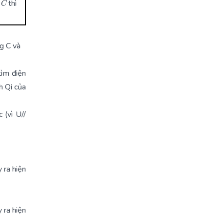
thì
g C và
tìm điện
h Qi của
 (vì U//
 ra hiện
 ra hiện