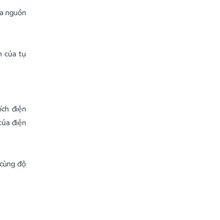
ủa nguồn
h của tụ
ích điện
của điện
à cùng độ