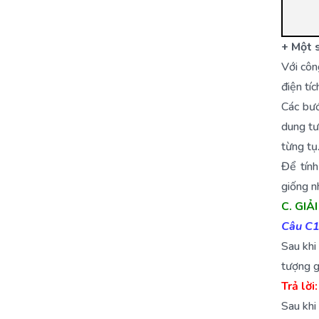
+ Một s
Với côn
điện tí
Các bướ
dung tư
từng tụ
Để tính
giống nh
C. GIẢ
Câu C1
Sau khi
tượng g
Trả lời:
Sau khi