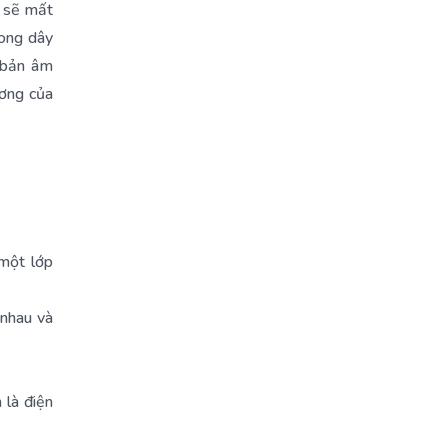
n sẽ mất
rong dây
 bản âm
ương của
một lớp
 nhau và
 là điện