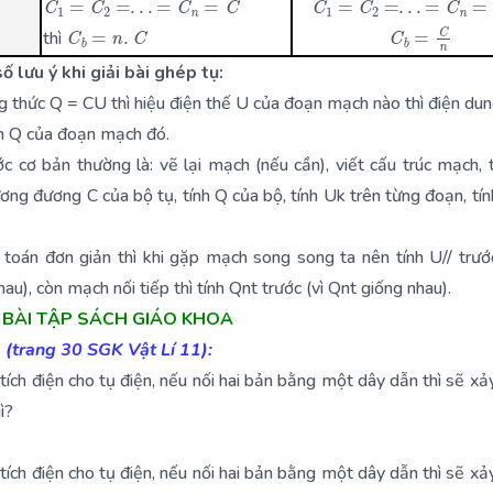
C
b
=
n
.
C
C
b
=
C
n
thì
ố lưu ý khi giải bài ghép tụ:
g thức Q = CU thì hiệu điện thế U của đoạn mạch nào thì điện dun
ch Q của đoạn mạch đó.
c cơ bản thường là: vẽ lại mạch (nếu cần), viết cấu trúc mạch, 
ơng đương C của bộ tụ, tính Q của bộ, tính Uk trên từng đoạn, tín
.
 toán đơn giản thì khi gặp mạch song song ta nên tính U// trước
au), còn mạch nối tiếp thì tính Qnt trước (vì Qnt giống nhau).
I BÀI TẬP SÁCH GIÁO KHOA
 (trang 30 SGK Vật Lí 11):
 tích điện cho tụ điện, nếu nối hai bản bằng một dây dẫn thì sẽ xảy
ì?
 tích điện cho tụ điện, nếu nối hai bản bằng một dây dẫn thì sẽ xảy