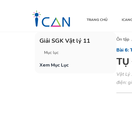
TRANG CHỦ
ICAN
Ôn tập
Giải SGK Vật lý 11
Bài 6: 
Mục lục
TỤ
Xem Mục Lục
Vật Lý 
điện: g