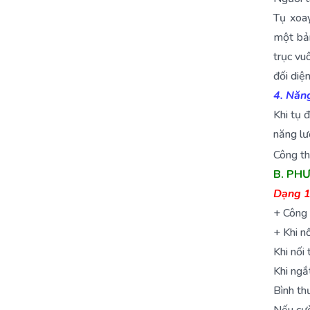
Tụ xoay
một bản
trục vu
đối diệ
4. Năng
Khi tụ 
năng lư
Công t
B. PH
Dạng 1.
+ Công 
+ Khi nố
Khi nối 
Khi ngắ
Bình th
Nếu cườ