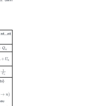
2 nt…nt
n
+
U
n
.
+
1
C
n
 bộ
→
n
)
hau