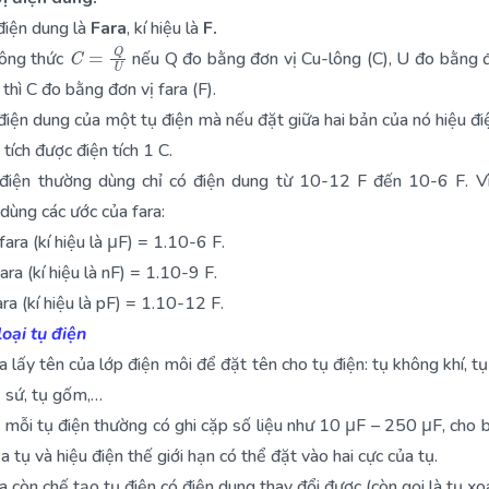
điện dung là
Fara
, kí hiệu là
F.
C
=
Q
U
công thức
nếu Q đo bằng đơn vị Cu-lông (C), U đo bằng đ
thì C đo bằng đơn vị fara (F).
 điện dung của một tụ điện mà nếu đặt giữa hai bản của nó hiệu đi
 tích được điện tích 1 C.
 điện thường dùng chỉ có điện dung từ 10-12 F đến 10-6 F. Vì
dùng các ước của fara:
fara (kí hiệu là μF) = 1.10-6 F.
ara (kí hiệu là nF) = 1.10-9 F.
ra (kí hiệu là pF) = 1.10-12 F.
loại tụ điện
a lấy tên của lớp điện môi để đặt tên cho tụ điện: tụ không khí, tụ 
ụ sứ, tụ gốm,…
 mỗi tụ điện thường có ghi cặp số liệu như 10 μF – 250 μF, cho b
a tụ và hiệu điện thế giới hạn có thể đặt vào hai cực của tụ.
a còn chế tạo tụ điện có điện dung thay đổi được (còn gọi là tụ xo