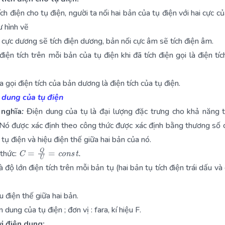
ch điện cho tụ điện, người ta nối hai bản của tụ điện với hai cực c
ư hình vẽ
 cực dương sẽ tích điện dương, bản nối cực âm sẽ tích điện âm.
điện tích trên mỗi bản của tụ điện khi đã tích điện gọi là điện tíc
a gọi điện tích của bản dương là điện tích của tụ điện.
 dung của tụ điện
 nghĩa
:
Điện dung của tụ là đại lượng đặc trưng cho khả năng t
 Nó được xác định theo công thức được xác định bằng thương số 
 tụ điện và hiệu điện thế giữa hai bản của nó.
C
=
Q
U
=
c
o
n
s
t
.
thức:
à độ lớn điện tích trên mỗi bản tụ (hai bản tụ tích điện trái dấu v
u điện thế giữa hai bản.
n dung của tụ điện ; đơn vị : fara, kí hiệu F.
ị điện dung: