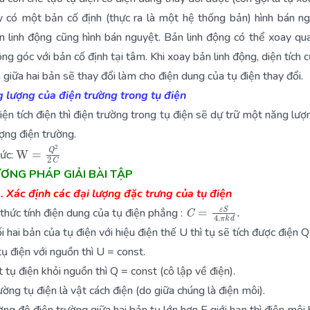
 có một bản cố định (thực ra là một hệ thống bản) hình bán n
 linh động cũng hình bán nguyệt. Bản linh động có thể xoay q
ông góc với bản cố định tại tâm. Khi xoay bản linh động, diện tích 
n giữa hai bản sẽ thay đổi làm cho điện dung của tụ điện thay đổi.
 lượng của điện trường trong tụ điện
điện tích điện thì điện trường trong tụ điện sẽ dự trữ một năng lượn
ợng điện trường.
W
=
Q
2
2
C
hức:
ƯƠNG PHÁP GIẢI BÀI TẬP
 Xác định các đại lượng đặc trưng của tụ điện
C
=
ε
S
4.
π
k
d
.
thức tính điện dung của tụ điện phẳng :
i hai bản của tụ điện với hiệu điện thế U thì tụ sẽ tích được
điện Q
tụ điện với nguồn thì U = const.
t tụ điện khỏi nguồn thì Q = const (cô lập về điện).
ường tụ điện là vật cách điện (do giữa chúng là điện môi).
ng độ điện trường giữa hai bản tụ lớn hơn E giới hạn thì điện môi 