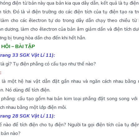
hóng điện từ bản này qua bản kia qua dây dẫn, kết quả là tụ điệ
n tích. Đó là vì điện trường do các điện tích của tụ điện tạo ra t
 làm cho các êlectron tự do trong dây dẫn chạy theo chiều từ
n dương, làm cho êlectron của bản âm giảm dần và điện tích d
ng bị trung hòa dần cho đến khi hết hẳn.
 HỎI – BÀI TẬP
trang 33 SGK Vật Lí 11):
 là gì? Tụ điện phẳng có cấu tạo như thế nào?
:
n là một hệ hai vật dẫn đặt gần nhau và ngăn cách nhau bằng 
ện. Nó dùng để tích điện.
 phẳng: cấu tạo gồm hai bản kim loại phẳng đặt song song với
ch nhau bằng một lớp điện môi.
trang 28 SGK Vật Lí 11):
 nào để tích điện cho tụ điện? Người ta gọi điện tích của tụ điện
a bản nào?