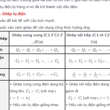
tụ điện bị hỏng vì nó đã trở thành vật dẫn điện.
. Ghép tụ điện
ào đề bài để viết cấu trúc mạch.
huộc vào cách ghép để vận dụng công thức tương ứng.
Ghép song song (C1 // C2 //
Ghép nối tiếp (C1 nt C
ghép
…//Cn)
Cn)
Q
b
=
Q
1
+
Q
2
+
.
.
.
+
Q
n
Q
b
=
Q
1
=
Q
2
=
.
.
.
=
Q
ch
U
b
=
U
1
=
U
2
=
.
.
.
=
U
n
U
b
=
U
1
+
U
2
+
U
3
+
.
.
.
iện
C
b
=
C
1
+
C
2
+
.
.
.
+
C
n
1
C
b
=
1
C
1
+
1
C
2
+
.
.
ung
+ Ghép song song điện dung bộ
+ Ghép nối tiếp điện dung
C
b
>
C
i
tăng lên,
(với mọi i,
giảm đi
C
b
<
C
i
i
=
1
→
n
)
i
=
1
(với mọi i,
+ Nếu các tụ điện giống nhau
+ Nếu các tụ điện giống n
C
1
=
C
2
=
.
.
.
=
C
n
=
C
C
1
=
C
2
=
.
.
.
=
C
n
=
C