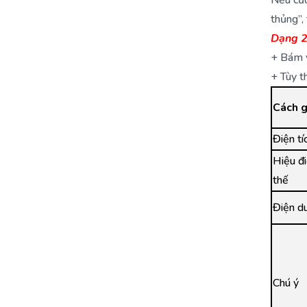
thủng”, 
Dạng 2
+
Bám v
+ Tùy t
Cách 
Điện tí
Hiệu đ
thế
Điện d
Chú ý