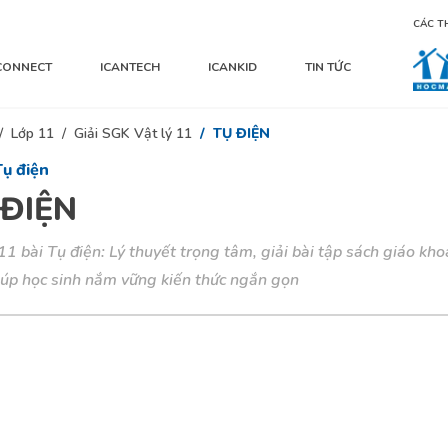
CÁC T
CONNECT
ICANTECH
ICANKID
TIN TỨC
Lớp 11
Giải SGK Vật lý 11
TỤ ĐIỆN
Tụ điện
 ĐIỆN
11 bài Tụ điện: Lý thuyết trọng tâm, giải bài tập sách giáo kh
iúp học sinh nắm vững kiến thức ngắn gọn