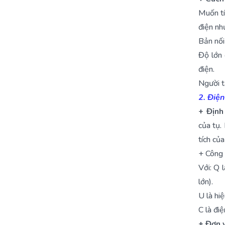
Muốn tí
điện nh
Bản nối
Độ lớn 
điện.
Người t
2. Điện
+ Định
của tụ.
tích của
+ Công 
Với: Q l
lớn).
U là hiệ
C là điệ
+ Đơn v