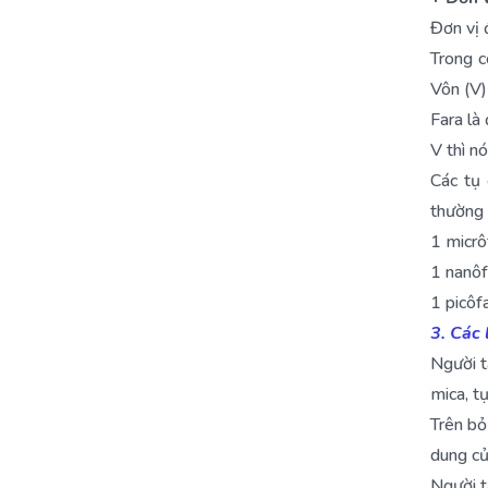
Đơn vị 
Trong 
Vôn (V) 
Fara là
V thì nó
Các tụ
thường 
1 micrô
1 nanôf
1 picôfa
3. Các 
Người t
mica, t
Trên bỏ
dung củ
Người t