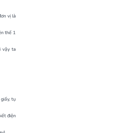
ơn vị là
ện thế 1
 vậy ta
giấy, tụ
iết điện
ay).