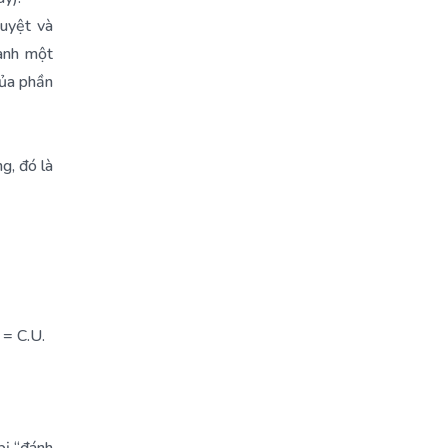
guyệt và
uanh một
của phần
g, đó là
 = C.U.
bị “đánh