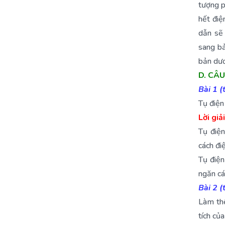
tượng p
hết điệ
dẫn sẽ
sang bả
bản dươ
D. CÂU
Bài 1 (
Tụ điện
Lời giải
Tụ điệ
cách đi
Tụ điện
ngăn cá
Bài 2 (
Làm thế
tích củ