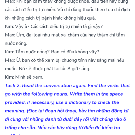
Max: Khi bạn cảm thấy không được khỏe, đầu tiên hãy dùng
các cách điều trị tự nhiên. Và chỉ dùng thuốc theo toa chỉ định
khi những cách trị bệnh khác không hiệu quả.
Kim: Vậy à? Các cách điều trị tự nhiên là gì vậy?
Max: Ừm, đại loại như mát xa, châm cứu hay thậm chí tắm
nước nóng.
Kim: Tắm nước nóng? Bạn có đùa không vậy?
Max: Ừ, bạn có thể xem lại chương trình này sáng mai nếu
muốn. Nó sẽ được phát lại lúc 8 giờ sáng.
Kim: Mình sẽ xem.
Task 2: Read the conversation again. Find the verbs that
go with the following nouns. Write them in the space
provided, if necessary, use a dictionary to check the
meaning. (Đọc lại đoạn hội thoại, hày tìm những động từ
đi cùng với những danh từ dưới đây rồi viết chúng vào ô
trống cho sẵn. Nếu cần hãy dùng từ điển để kiểm tra