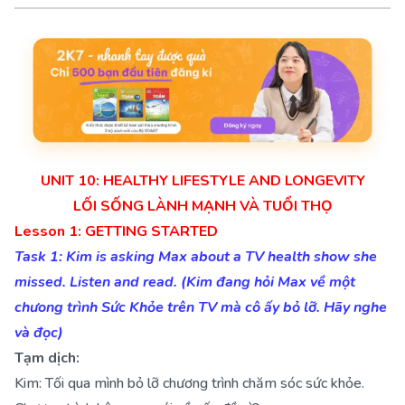
UNIT 10:
HEALTHY LIFESTYLE AND LONGEVITY
LỐI SỐNG LÀNH MẠNH VÀ TUỔI THỌ
Lesson 1: GETTING STARTED
Task 1: Kim is asking Max about a TV health show she
missed. Listen and read. (Kim đang hỏi Max về một
chưong trình Sức Khỏe trên TV mà cô ấy bỏ lỡ. Hãy nghe
và đọc)
Tạm dịch:
Kim: Tối qua mình bỏ lỡ chương trình chăm sóc sức khỏe.