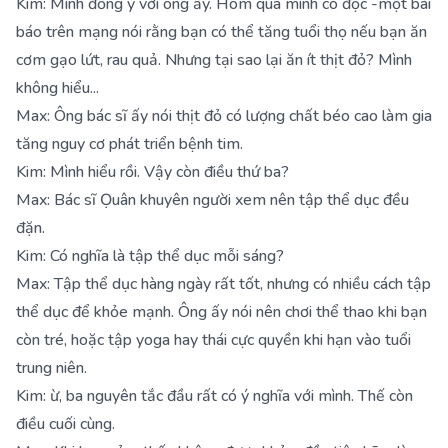
Kim: Mình đồng ý với ông ấy. Hôm qua mình có đọc -một bài
báo trên mạng nói rằng bạn có thể tăng tuổi thọ nếu bạn ăn
cơm gạo lứt, rau quả. Nhưng tại sao lại ăn ít thịt đỏ? Mình
không hiểu...
Max: Ông bác sĩ ấy nói thịt đỏ có lượng chất béo cao làm gia
tăng nguy cơ phát triển bệnh tim.
Kim: Mình hiểu rồi. Vậy còn điều thứ ba?
Max: Bác sĩ Ọuân khuyên người xem nên tập thể dục đều
đặn.
Kim: Có nghĩa là tập thể dục mỗi sáng?
Max: Tập thể dục hàng ngày rất tốt, nhưng có nhiều cách tập
thể dục để khỏe mạnh. Ông ấy nói nên chơi thể thao khi bạn
còn tré, hoặc tập yoga hay thái cực quyền khi hạn vào tuổi
trung niên.
Kim: ừ, ba nguyên tắc đầu rất có ý nghĩa với mình. Thế còn
điều cuối cùng.