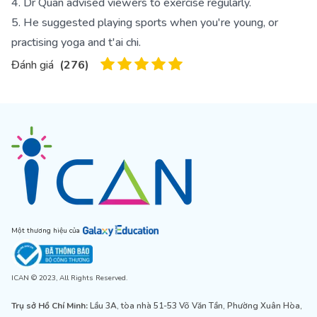
4. Dr Quan advised viewers to exercise regularly.
5. He suggested playing sports when you're young, or
practising yoga and t'ai chi.
Đánh giá
(
276
)
Một thương hiệu của
ICAN © 2023, All Rights Reserved.
Trụ sở Hồ Chí Minh:
Lầu 3A, tòa nhà 51-53 Võ Văn Tần, Phường Xuân Hòa,