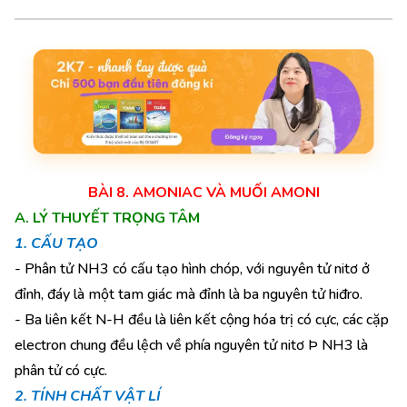
BÀI 8.
AMONIAC VÀ MUỐI AMONI
A. LÝ THUYẾT TRỌNG TÂM
1. CẤU TẠO
- Phân tử NH3 có cấu tạo hình chóp, với nguyên tử nitơ ở
đỉnh, đáy là một tam giác mà đỉnh là ba nguyên tử hiđro.
- Ba liên kết N-H đều là liên kết cộng hóa trị có cực, các cặp
electron chung đều lệch về phía nguyên tử nitơ Þ NH3 là
phân tử có cực.
2. TÍNH CHẤT VẬT LÍ