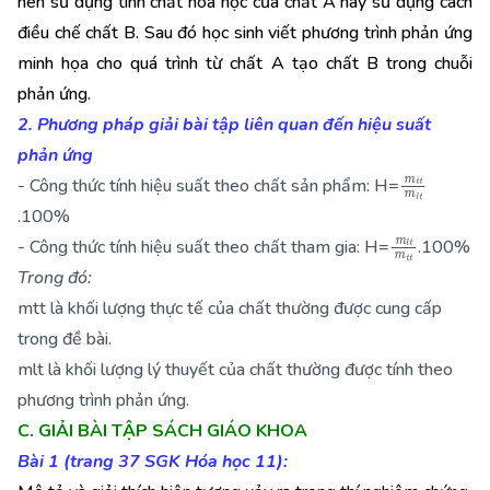
nên sử dụng tính chất hóa học của chất A hay sử dụng cách
điều chế chất B. Sau đó học sinh viết phương trình phản ứng
minh họa cho quá trình từ chất A tạo chất B trong chuỗi
phản ứng.
2. Phương pháp giải bài tập liên quan đến hiệu suất
phản ứng
m
t
t
m
l
t
- Công thức tính hiệu suất theo chất sản phẩm: H=
.100%
m
l
t
m
t
t
- Công thức tính hiệu suất theo chất tham gia: H=
.100%
Trong đó:
mtt là khối lượng thực tế của chất thường được cung cấp
trong đề bài.
mlt là khối lượng lý thuyết của chất thường được tính theo
phương trình phản ứng.
C. GIẢI BÀI TẬP SÁCH GIÁO KHOA
Bài 1 (trang 37 SGK Hóa học 11):