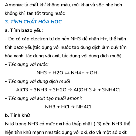
Amoniac là chất khí không màu, mùi khai và sốc, nhẹ hơn
không khí; tan tốt trong nước.
3. TÍNH CHẤT HÓA HỌC
a. Tính bazo yếu:
- Do có cặp electron tự do nên NH3 dễ nhận H+, thể hiện
tính bazơ yếu(tác dụng với nước tạo dung dịch làm quỳ tím
hóa xanh, tác dụng với axit, tác dụng với dung dịch muối).
- Tác dụng với nước:
⇄
NH3 + H2O
NH4+ + OH-
- Tác dụng với dung dịch muối
AlCl3 + 3NH3 + 3H2O → Al(OH)3↓ + 3NH4Cl
- Tác dụng với axit tạo muối amoni:
NH3 + HCl → NH4Cl
b. Tính khử
Nitơ trong NH3 có mức oxi hóa thấp nhất (-3) nên NH3 thể
hiện tính khử mạnh như tác dụng với oxi, clo và một số oxit