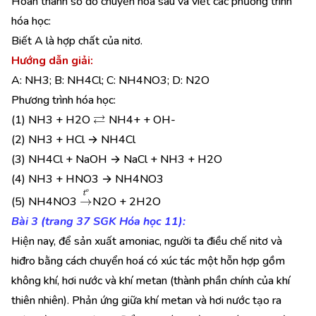
Hoàn thành sơ đồ chuyển hóa sau và viết các phương trình
hóa học:
Biết A là hợp chất của nitơ.
Hướng dẫn giải:
A: NH3; B: NH4Cl; C: NH4NO3; D: N2O
Phương trình hóa học:
⇄
(1) NH3 + H2O
NH4+ + OH-
(2) NH3 + HCl → NH4Cl
(3) NH4Cl + NaOH → NaCl + NH3 + H2O
(4) NH3 + HNO3 → NH4NO3
→
t
o
(5) NH4NO3
N2O + 2H2O
Bài 3 (trang 37 SGK Hóa học 11):
Hiện nay, để sản xuất amoniac, người ta điều chế nitơ và
hiđro bằng cách chuyển hoá có xúc tác một hỗn hợp gồm
không khí, hơi nước và khí metan (thành phần chính của khí
thiên nhiên). Phản ứng giữa khí metan và hơi nước tạo ra