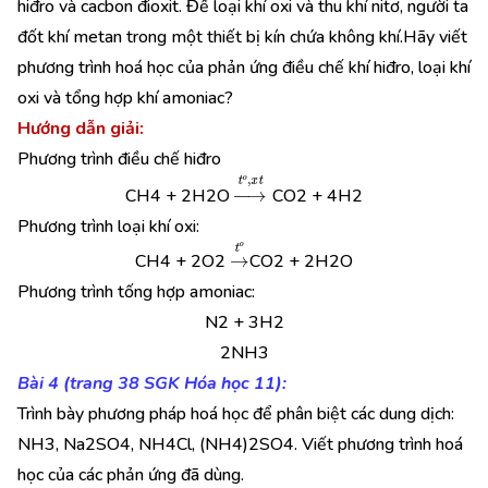
hiđro và cacbon đioxit. Để loại khí oxi và thu khí nitơ, người ta
đốt khí metan trong một thiết bị kín chứa không khí.Hãy viết
phương trình hoá học của phản ứng điều chế khí hiđro, loại khí
oxi và tổng hợp khí amoniac?
Hướng dẫn giải:
Phương trình điều chế hiđro
→
t
o
,
x
t
CH4 + 2H2O
CO2 + 4H2
Phương trình loại khí oxi:
→
t
o
CH4 + 2O2
CO2 + 2H2O
Phương trình tống hợp amoniac:
N2 + 3H2
2NH3
Bài 4 (trang 38 SGK Hóa học 11):
Trình bày phương pháp hoá học để phân biệt các dung dịch:
NH3, Na2SO4, NH4Cl, (NH4)2SO4. Viết phương trình hoá
học của các phản ứng đã dùng.