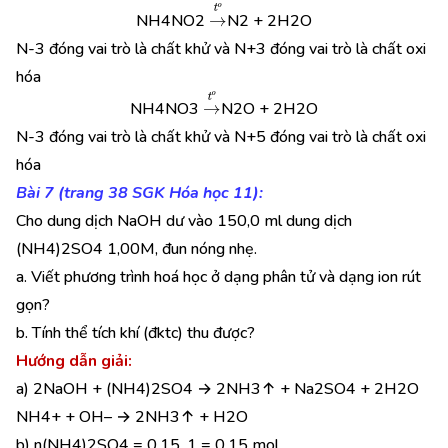
→
t
o
NH4NO2
N2 + 2H2O
N-3 đóng vai trò là chất khử và N+3 đóng vai trò là chất oxi
hóa
→
t
o
NH4NO3
N2O + 2H2O
N-3 đóng vai trò là chất khử và N+5 đóng vai trò là chất oxi
hóa
Bài 7 (trang 38 SGK Hóa học 11):
Cho dung dịch NaOH dư vào 150,0 ml dung dịch
(NH4)2SO4 1,00M, đun nóng nhẹ.
a. Viết phương trình hoá học ở dạng phân tử và dạng ion rút
gọn?
b. Tính thể tích khí (đktc) thu được?
Hướng dẫn giải:
a) 2NaOH + (NH4)2SO4 → 2NH3↑ + Na2SO4 + 2H2O
NH4+ + OH– → 2NH3↑ + H2O
b) n(NH4)2SO4 = 0,15. 1 = 0,15 mol