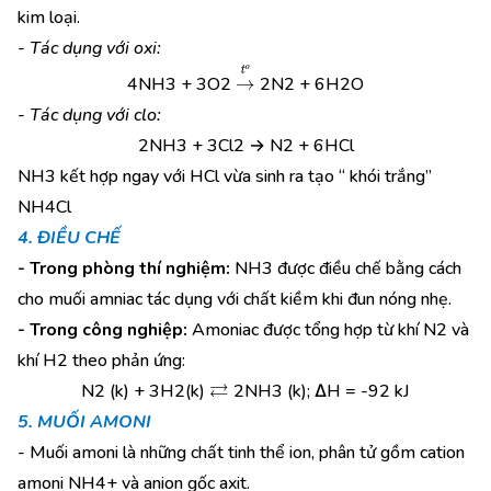
kim loại.
- Tác dụng với oxi:
→
t
o
4NH3 + 3O2
2N2 + 6H2O
- Tác dụng với clo:
2NH3 + 3Cl2 → N2 + 6HCl
NH3 kết hợp ngay với HCl vừa sinh ra tạo “ khói trắng”
NH4Cl
4. ĐIỀU CHẾ
- Trong phòng thí nghiệm:
NH3 được điều chế bằng cách
cho muối amniac tác dụng với chất kiềm khi đun nóng nhẹ.
- Trong công nghiệp:
Amoniac được tổng hợp từ khí N2 và
khí H2 theo phản ứng:
⇄
N2 (k) + 3H2(k)
2NH3 (k); ∆H = -92 kJ
5. MUỐI AMONI
- Muối amoni là những chất tinh thể ion, phân tử gồm cation
amoni NH4+ và anion gốc axit.