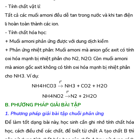
- Tính chất vật lí:
Tất cả các muối amoni đều dễ tan trong nước và khi tan điện
li hoàn toàn thành các ion.
- Tính chất hóa học:
+ Muối amoni phản ứng được với dung dịch kiềm
+ Phản ứng nhiệt phân: Muối amoni mà anion gốc axit có tính
oxi hóa mạnh bị nhiệt phân cho N2, N2O. Còn muối amoni
mà anion gốc axit không có tính oxi hóa mạnh bị nhiệt phân
cho NH3. Ví dụ:
→
t
o
NH4HCO3
NH3 + CO2 + H2O
→
t
o
NH4NO2
N2 + 2H2O
B. PHƯƠNG PHÁP GIẢI BÀI TẬP
1. Phương pháp giải bài tập chuỗi phản ứng
Để làm tốt dạng bài này, học sinh cần ghi nhớ tính chất hóa
học, cách điều chế các chất, để biết từ chất A tạo chất B thì