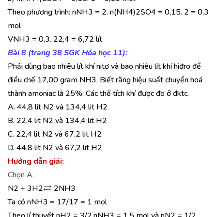
Theo phương trình: nNH3 = 2. n(NH4)2SO4 = 0,15. 2 = 0,3
mol
VNH3 = 0,3. 22,4 = 6,72 lít
Bài 8 (trang 38 SGK Hóa học 11):
Phải dùng bao nhiêu lít khí nitơ và bao nhiêu lít khí hiđro để
điều chế 17,00 gram NH3. Biết rằng hiệu suất chuyển hoá
thành amoniac là 25%. Các thể tích khí được đo ở đktc.
A. 44,8 lit N2 và 134,4 lit H2
B. 22,4 lit N2 và 134,4 lit H2
C. 22,4 lit N2 và 67,2 lit H2
D. 44,8 lit N2 và 67,2 lit H2
Hướng dẫn giải:
Chọn A.
⇄
N2 + 3H2
2NH3
Ta có nNH3 = 17/17 = 1 mol
Theo lí thuyết nH2 = 3/2.nNH3 = 1,5 mol và nN2 = 1/2